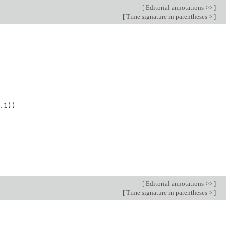
[
Editorial annotations >>
]
[
Time signature in parentheses >
]
.1
))
[
Editorial annotations >>
]
[
Time signature in parentheses >
]