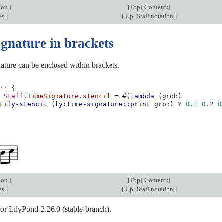
tion
]
[
Top
][
Contents
]
nes
]
[
Up: Staff notation
]
ignature in brackets
ature can be enclosed within brackets.
''
{
Staff
.
TimeSignature
.
stencil
=
#(
lambda
(
grob
)
tify-stencil
(
ly:time-signature::print
grob
)
Y
0.1
0.2
0
tion
]
[
Top
][
Contents
]
nes
]
[
Up: Staff notation
]
for LilyPond-2.26.0 (stable-branch).