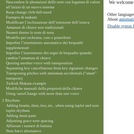
Nascondere le alterazioni delle note con legatura di valore
We welcome y
all’inizio di un nuovo sistema
Keep change clefs full-sized
Other language
Esempio di makam
About
automati
Modificare l’inclinazione dell’estensore dell’ottava
Disable syntax 
Armature di chiave non tradizionali
Numeri dentro le teste di nota
Modello per orchestra, coro e pianoforte
Impedire l’inserimento automatico dei bequadri
supplementari
Impedire l’inserimento dei segni di bequadro quando
cambia l’armatura di chiave
Quoting another voice with transposition
Separating key cancellations from key signature changes
Transposing pitches with minimum accidentals (“smart”
transpose)
Turkish Makam example
Modifiche manuali della proprietà della chiave
Using \autoChange with more than one voice
2 Rhythms
Adding beams, slurs, ties, etc., when using tuplet and non-
tuplet rhythms
Adding drum parts
Adjusting grace note spacing
Allineare i numeri di battuta
Note brevi alternative