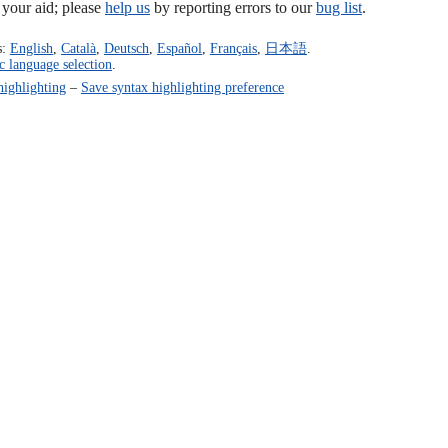
our aid; please
help us
by reporting errors to our
bug list
.
s:
English
,
Català
,
Deutsch
,
Español
,
Français
,
日本語
.
c language selection
.
highlighting
–
Save syntax highlighting preference