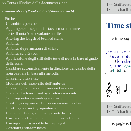
<< Torna all'indice della documentazione
[
<< Staff nota
[
< Tick bar li
Frammenti LilyPond v2.26.0 (stable-branch).
1 Pitches
Time s
Un ambitus per voce
Aggiungere un segno di ottava a una sola voce
Teste di nota Aiken variante sottile
The time sign
Altering the length of beamed stems
Ambitus
Ambitus dopo armatura di chiave
\relative
c
Ambitus su più voci
\override
Applicazione degli stili delle teste di nota in base al grado
(
bracke
della scala
\time
2/4
Cambiare automaticamente la direzione del gambo della
a
4
b
8
c
nota centrale in base alla melodia
}
Changing ottava text
Modifica dell’intervallo dell’ambitus
Changing the interval of lines on the stave
Clefs can be transposed by arbitrary amounts
Coloring notes depending on their pitch
Creating a sequence of notes on various pitches
[
<< Staff nota
Creating custom key signatures
[
< Tick bar li
Direction of merged ‘fa’ shape note heads
Force a cancellation natural before accidentals
Forcing a clef symbol to be displayed
This page is 
Generating random notes