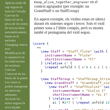
en el
Keep_alive_together_engraver
Aplicar estils de
context agrupador (per exemple: un
cap segons la
GrandStaff o un StaffGroup)
nota de l’escala
Canviar la
En aquest exemple, els violins estan en silenci
direcció de la
durant els sistemes segon i tercer. Sols el violí
plica de les notes
primer sona a l’últim compàs, però es mostra
de tercera línia
automàticament,
també el pentagrama del violí segon.
basat en la
melodia
\score
{
Changing ottava
<<
text
\new
Staff
=
"Staff_flute"
\with
{
Modificació de
instrumentName
=
"Flute"
la separació en
shortInstrumentName
=
"Fl"
les indicacions
}
\relative
c'
{
de tessitura
\repeat
unfold
3
{
c'
4
c
c
c
|
c
Canviar
}
l’interval de les
línies de la pauta
\new
StaffGroup
=
"StaffGroup_Strin
Les claus es
\new
GrandStaff
=
"GrandStaff_vio
poden transposar
\new
Staff
=
"StaffViolinI"
\wi
en intervals
instrumentName
=
"Violin I"
arbitraris
shortInstrumentName
=
"Vi I"
}
\relative
c''
{
Acolorir les
a
1
|
R
1*7
|
\repeat
unfold
12
notes segons la
}
seva alçada