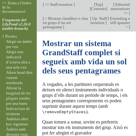
<< Torna a l'índex
[
<< Staff notation
]
[
Top
]
[
Editorial
de la
[
Contents
]
annotations
documentació
>>
]
[
< Mostrar claudàtor o clau
[
Up: Staff
[
Extending a
Fragments del
en grups d’un sol
notation
]
trill spanner
LilyPond v2.26.0
pentagrama
]
>
]
(stable-branch).
1 Pitches
Mostrar un sistema
Afegir un àmbit
per veu
GrandStaff complet si
Afegir una
indicació
segueix amb vida un sol
d’octava alta a
una sola veu
dels seus pentagrames
Aiken head thin
variant
noteheads
A vegades, a les partitures orquestrals es
Alterar la
deixen en silenci instruments individuals o
longitud de les
grups d’ells durant un període de temps, i els
pliques unides
seus pentagrames corresponents es poden
per una barra
suprimir durant aquest temps (amb
Indicacions de
).
\removeEmptyStaves
tessitura
Ambitus after
Quan tornen a sonar, sovint es prefereix
key signature
mostrar tots els instruments del grup. Això es
Àmbits amb
pot fer afegint el gravador
diverses veus