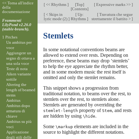
<< Torna all'indice
[
<< Rhythms
]
[
Top
]
[
Expressive marks >>
]
della
[
Contents
]
documentazione
[
< Skips in
[
Up:
[
Travatura che segue
lyric mode (2)
]
Rhythms
]
strettamente il battito >
]
Frammenti
LilyPond v2.26.0
(stable-branch).
Stemlets
1 Pitches
Un ambitus per
voce
In some notational conventions beams are
Aggiungere un
allowed to extend over rests. Depending on
segno di ottava a
preference, these beams may drop ‘stemlets’
una sola voce
to help the eye appreciate the rhythm better,
Teste di nota
and in some modern music the rest itself is
Aiken variante
omitted and only the stemlet remains.
sottile
Altering the
This snippet shows a progression from
length of beamed
traditional notation, to beams over the rest, to
stems
stemlets over the rest, to stemlets alone.
Ambitus
Stemlets are generated by overriding the
Ambitus dopo
property of
, and rests
stemlet-length
Stem
armatura di
are hidden by using
.
chiave
\hide
Ambitus su più
Some
elements are included in the
voci
\markup
source to highlight the different notations.
Applicazione
degli stili delle