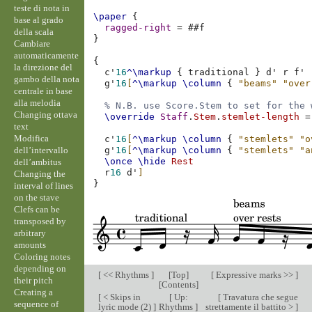
teste di nota in
\paper
{
base al grado
ragged-right
=
#
#f
della scala
}
Cambiare
automaticamente
{
la direzione del
c'
16
^\markup
{
traditional
}
d'
r
f'
gambo della nota
g'
16
[
^\markup
\column
{
"beams"
"over
centrale in base
alla melodia
% N.B. use Score.Stem to set for the 
Changing ottava
\override
Staff
.
Stem
.
stemlet-length
=
text
Modifica
c'
16
[
^\markup
\column
{
"stemlets"
"o
dell’intervallo
g'
16
[
^\markup
\column
{
"stemlets"
"a
\once
\hide
Rest
dell’ambitus
r
16
d'
]
Changing the
}
interval of lines
on the stave
Clefs can be
transposed by
arbitrary
amounts
Coloring notes
depending on
[
<< Rhythms
]
[
Top
]
[
Expressive marks >>
]
their pitch
[
Contents
]
Creating a
[
< Skips in
[
Up:
[
Travatura che segue
sequence of
lyric mode (2)
]
Rhythms
]
strettamente il battito >
]