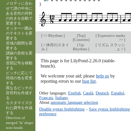
メロディに合わ
}
せて譜の中央に
ある音符の符幹
の向きを自動で
変更する
オッターバ囲み
のテキストを変
[
<< Rhythms
]
[
Top
]
[
Expressive marks
更する
[
Contents
]
>>
]
音域の隙間を変
[
< 休符のスタイ
[
Up:
[
リズム スラッシ
更する
ル
]
Rhythms
]
ュ >
]
譜線の音程を変
更する
This page is for LilyPond-2.26.0 (stable-
音部記号を移動
branch).
する
ピッチに応じて
We welcome your aid; please
help us
by
符頭の色を変更
reporting errors to our
bug list
.
する
異なるピッチの
音符列を作成す
Other languages:
English
,
Català
,
Deutsch
,
Español
,
Français
,
Italiano
.
る
About
automatic language selection
.
カスタマイズさ
れた調号を作成
Disable syntax highlighting
–
Save syntax highlighting
する
preference
Direction of
merged ‘fa’ shape
note heads