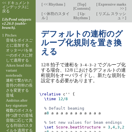
<< ドキュメント
[
<< Rhythms
]
[
Top
]
[
Expressive marks
インデックスに
[
Contents
]
>>
]
戻る
[
< 休符のスタイ
[
Up:
[
リズム スラッシ
ル
]
Rhythms
]
ュ >
]
LilyPond snippets
v2.26.0 (stable-
branch).
デフォルトの連桁のグ
1 Pitches
音域をボイスご
ループ化規則を置き換
とに追加する
える
オッターバを単
一のボイスに対
して適用する
12/8 拍子で連桁を
でグループ化
3-4-3-2
Aiken head thin
する場合、12/8 におけるデフォルトの連
variant
桁規則をオーバライドし、新たな規則を
noteheads
連桁で繋がれた
設定する必要があります。
音符の符幹の長
さを変更する
\relative
c''
{
音域
\time
12/8
Ambitus after
key signature
% Default beaming
複数のボイスを
a
8
a
a
a
a
a
a
a
a
a
a
a
持つ譜での音域
音階に応じて異
% Set new values for beam endings
なる符頭のスタ
\set
Score
.
beatStructure
=
3
,
4
,
3
,
2
イルを適用する
a
8
a
a
a
a
a
a
a
a
a
a
a