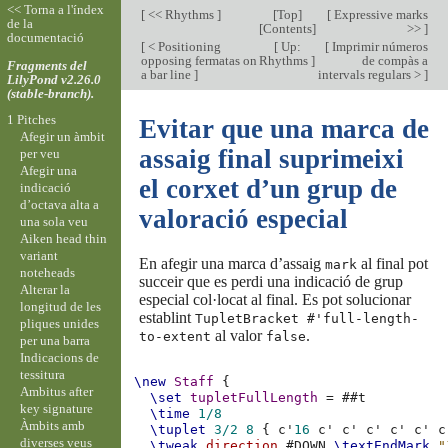
<< Torna a l'índex
[
<< Rhythms
]
[
Top
]
[
Expressive marks
de la
[
Contents
]
>>
]
documentació
[
< Positioning
[
Up:
[
Imprimir números
opposing fermatas on
Rhythms
]
de compàs a
Fragments del
a bar line
]
intervals regulars >
]
LilyPond v2.26.0
(stable-branch).
1 Pitches
Evitar que una marca de
Afegir un àmbit
assaig final suprimeixi
per veu
Afegir una
el corxet d’un grup de
indicació
d’octava alta a
valoració especial
una sola veu
Aiken head thin
variant
En afegir una marca d’assaig
al final pot
mark
noteheads
succeir que es perdi una indicació de grup
Alterar la
especial col·locat al final. Es pot solucionar
longitud de les
establint
TupletBracket #'full-length-
pliques unides
al valor
.
to-extent
false
per una barra
Indicacions de
tessitura
\new
Staff
{
Ambitus after
\set
tupletFullLength
=
#
#t
key signature
\time
1/8
Àmbits amb
\tuplet
3/2
8
{
c'
16
c'
c'
c'
c'
c'
c
diverses veus
\tweak
direction
#
DOWN
\textEndMark
"