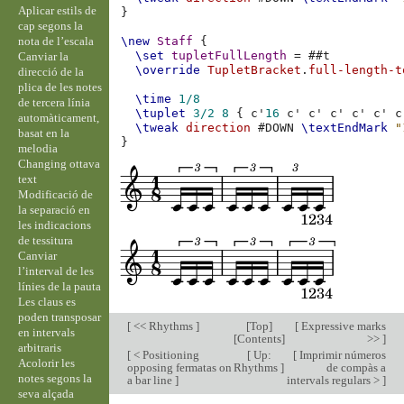
Aplicar estils de
}
cap segons la
nota de l’escala
\new
Staff
{
\set
tupletFullLength
=
#
#t
Canviar la
\override
TupletBracket
.
full-length-t
direcció de la
plica de les notes
\time
1/8
de tercera línia
\tuplet
3/2
8
{
c'
16
c'
c'
c'
c'
c'
c
automàticament,
\tweak
direction
#
DOWN
\textEndMark
"
basat en la
}
melodia
Changing ottava
text
Modificació de
la separació en
les indicacions
de tessitura
Canviar
l’interval de les
línies de la pauta
Les claus es
poden transposar
[
<< Rhythms
]
[
Top
]
[
Expressive marks
en intervals
[
Contents
]
>>
]
arbitraris
[
< Positioning
[
Up:
[
Imprimir números
Acolorir les
opposing fermatas on
Rhythms
]
de compàs a
notes segons la
a bar line
]
intervals regulars >
]
seva alçada