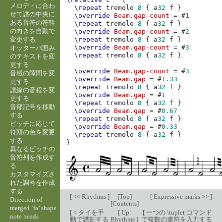
メロディに合わ
\repeat
tremolo
8
{
a
32
f
}
せて譜の中央に
\override
Beam
.
gap-count
=
#
1
ある音符の符幹
\repeat
tremolo
8
{
a
32
f
}
の向きを自動で
\override
Beam
.
gap-count
=
#
2
変更する
\repeat
tremolo
8
{
a
32
f
}
\override
Beam
.
gap-count
=
#
3
オッターバ囲み
\repeat
tremolo
8
{
a
32
f
}
のテキストを変
更する
\override
Beam
.
gap-count
=
#
3
音域の隙間を変
\override
Beam
.
gap
=
#
1.33
更する
\repeat
tremolo
8
{
a
32
f
}
譜線の音程を変
\override
Beam
.
gap
=
#
1
更する
\repeat
tremolo
8
{
a
32
f
}
音部記号を移動
\override
Beam
.
gap
=
#
0.67
する
\repeat
tremolo
8
{
a
32
f
}
ピッチに応じて
\override
Beam
.
gap
=
#
0.33
符頭の色を変更
\repeat
tremolo
8
{
a
32
f
}
する
}
異なるピッチの
音符列を作成す
る
カスタマイズさ
れた調号を作成
する
[
<< Rhythms
]
[
Top
]
[
Expressive marks >>
]
Direction of
[
Contents
]
merged ‘fa’ shape
[
< タイを手
[
Up:
[
一つの \tuplet コマンド
note heads
動で譜刻する
Rhythms
]
で複数の連符を入力する