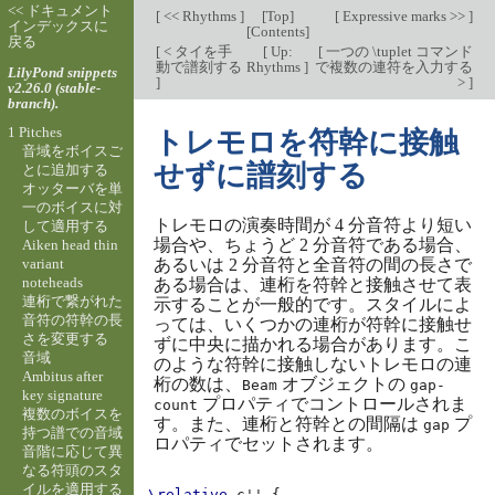
<< ドキュメント
[
<< Rhythms
]
[
Top
]
[
Expressive marks >>
]
インデックスに
[
Contents
]
戻る
[
< タイを手
[
Up:
[
一つの \tuplet コマンド
動で譜刻する
Rhythms
]
で複数の連符を入力する
LilyPond snippets
]
>
]
v2.26.0 (stable-
branch).
1 Pitches
トレモロを符幹に接触
音域をボイスご
せずに譜刻する
とに追加する
オッターバを単
一のボイスに対
トレモロの演奏時間が 4 分音符より短い
して適用する
場合や、ちょうど 2 分音符である場合、
Aiken head thin
variant
あるいは 2 分音符と全音符の間の長さで
noteheads
ある場合は、連桁を符幹と接触させて表
連桁で繋がれた
示することが一般的です。スタイルによ
音符の符幹の長
っては、いくつかの連桁が符幹に接触せ
さを変更する
ずに中央に描かれる場合があります。こ
音域
のような符幹に接触しないトレモロの連
Ambitus after
桁の数は、
オブジェクトの
Beam
gap-
key signature
プロパティでコントロールされま
count
複数のボイスを
す。また、連桁と符幹との間隔は
プ
gap
持つ譜での音域
ロパティでセットされます。
音階に応じて異
なる符頭のスタ
イルを適用する
\relative
c''
{