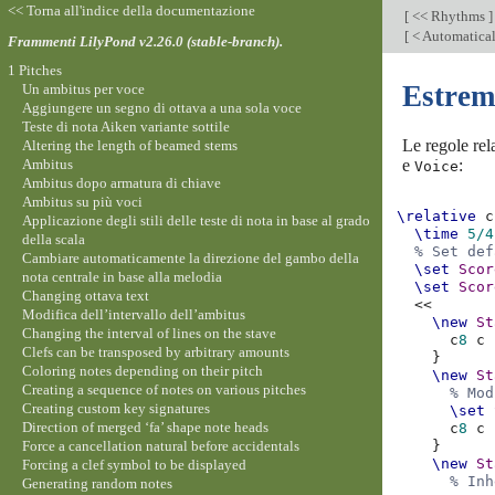
<< Torna all'indice della documentazione
[
<< Rhythms
]
[
< Automatical
Frammenti LilyPond v2.26.0 (stable-branch).
1 Pitches
Estremi
Un ambitus per voce
Aggiungere un segno di ottava a una sola voce
Teste di nota Aiken variante sottile
Le regole rela
Altering the length of beamed stems
Ambitus
e
:
Voice
Ambitus dopo armatura di chiave
Ambitus su più voci
\relative
c
Applicazione degli stili delle teste di nota in base al grado
\time
5/4
della scala
% Set def
Cambiare automaticamente la direzione del gambo della
\set
Scor
nota centrale in base alla melodia
\set
Scor
Changing ottava text
<<
Modifica dell’intervallo dell’ambitus
\new
St
Changing the interval of lines on the stave
c
8
c
Clefs can be transposed by arbitrary amounts
}
Coloring notes depending on their pitch
\new
St
Creating a sequence of notes on various pitches
% Mod
Creating custom key signatures
\set
Direction of merged ‘fa’ shape note heads
c
8
c
Force a cancellation natural before accidentals
}
\new
St
Forcing a clef symbol to be displayed
% Inh
Generating random notes