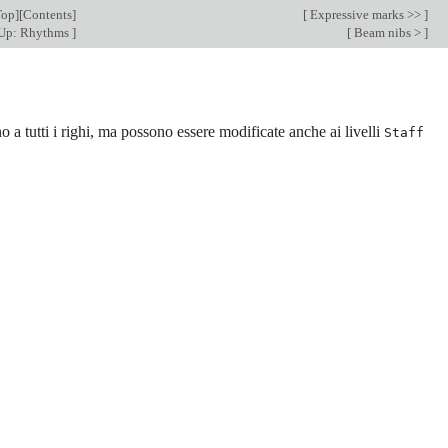
Top
][
Contents
]
[
Expressive marks >>
]
Up: Rhythms
]
[
Beam nibs >
]
o a tutti i righi, ma possono essere modificate anche ai livelli
Staff