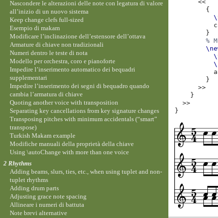
<<
Nascondere le alterazioni delle note con legatura di valore
{
all’inizio di un nuovo sistema
\
Keep change clefs full-sized
c
Esempio di makam
}
Modificare l’inclinazione dell’estensore dell’ottava
% M
Armature di chiave non tradizionali
\ne
Numeri dentro le teste di nota
\
Modello per orchestra, coro e pianoforte
\
Impedire l’inserimento automatico dei bequadri
a
supplementari
}
Impedire l’inserimento dei segni di bequadro quando
>>
cambia l’armatura di chiave
}
Quoting another voice with transposition
>>
Separating key cancellations from key signature changes
}
Transposing pitches with minimum accidentals (“smart”
transpose)
Turkish Makam example
Modifiche manuali della proprietà della chiave
Using \autoChange with more than one voice
2 Rhythms
Adding beams, slurs, ties, etc., when using tuplet and non-
tuplet rhythms
Adding drum parts
Adjusting grace note spacing
Allineare i numeri di battuta
Note brevi alternative