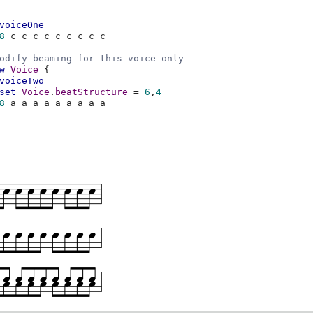
voiceOne
8
c
c
c
c
c
c
c
c
c
odify beaming for this voice only
w
Voice
{
voiceTwo
set
Voice
.
beatStructure
=
6
,
4
8
a
a
a
a
a
a
a
a
a