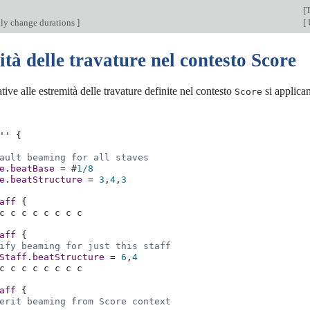
[
ly change durations
]
[
tà delle travature nel contesto Score
tive alle estremità delle travature definite nel contesto
si applican
Score
''
{
ault beaming for all staves
e
.
beatBase
=
#
1/8
e
.
beatStructure
=
3
,
4
,
3
aff
{
c
c
c
c
c
c
c
c
aff
{
ify beaming for just this staff
Staff
.
beatStructure
=
6
,
4
c
c
c
c
c
c
c
c
aff
{
erit beaming from Score context