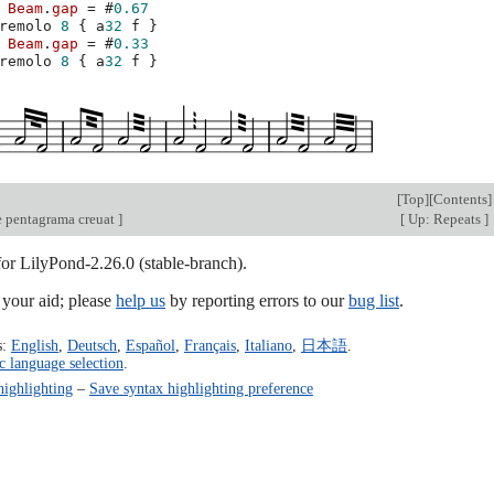
Beam
.
gap
=
#
0.67
remolo
8
{
a
32
f
}
Beam
.
gap
=
#
0.33
remolo
8
{
a
32
f
}
[
Top
][
Contents
]
 pentagrama creuat
]
[
Up: Repeats
]
for LilyPond-2.26.0 (stable-branch).
our aid; please
help us
by reporting errors to our
bug list
.
s:
English
,
Deutsch
,
Español
,
Français
,
Italiano
,
日本語
.
c language selection
.
highlighting
–
Save syntax highlighting preference