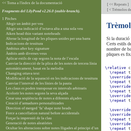
<< Torna a l'índex de la documentació
[
<< Repeats
]
[
< Trèmolos de
Fragments del LilyPond v2.26.0 (stable-branch).
1 Pitches
Trèmol
Afegir un àmbit per veu
Afegir una indicació d’octava alta a una sola veu
Aiken head thin variant noteheads
Si la duració
Alterar la longitud de les pliques unides per una barra
Indicacions de tessitura
Certs estils 
Ambitus after key signature
nombre de bar
Àmbits amb diverses veus
pliques es fi
Aplicar estils de cap segons la nota de l’escala
Canviar la direcció de la plica de les notes de tercera línia
\relative
c
automàticament, basat en la melodia
\repeat
t
Changing ottava text
\override
Modificació de la separació en les indicacions de tessitura
\repeat
t
Canviar l’interval de les línies de la pauta
\override
Les claus es poden transposar en intervals arbitraris
\repeat
t
Acolorir les notes segons la seva alçada
\override
Crear una seqüència de notes a diferents alçades
\repeat
t
Creació d’armadures personalitzades
Direction of merged ‘fa’ shape note heads
\override
Force a cancellation natural before accidentals
\override
Forçar la impressió de la clau
\repeat
t
Generació de notes aleatòries
\override
Ocultar les alteracions sobre notes lligades al principi d’un
\repeat
t