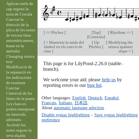
Aplicar estils de
cap segons la
nota de l’escala
Canviar la
direcció de la
plica de les notes
[
<< Pitches
]
[
Top
]
[
Rhythms >>
]
de tercera línia
[
Contents
]
automàticament,
[
< Mantenir la mida del
[
Up:
[
Modifying the
basat en la
símbol en els canvis de
Pitches
]
ottava spanner
melodia
clau
]
slope >
]
Changing ottava
text
This page is for LilyPond-2.26.0 (stable-
Modificació de
branch).
la separació en
les indicacions
We welcome your aid; please
help us
by
de tessitura
reporting errors to our
bug list
.
Canviar
l’interval de les
Other languages:
English
,
Deutsch
,
Español
,
línies de la pauta
Français
,
Italiano
,
日本語
.
Les claus es
About
automatic language selection
.
poden transposar
en intervals
Disable syntax highlighting
–
Save syntax highlighting
arbitraris
preference
Acolorir les
notes segons la
seva alçada