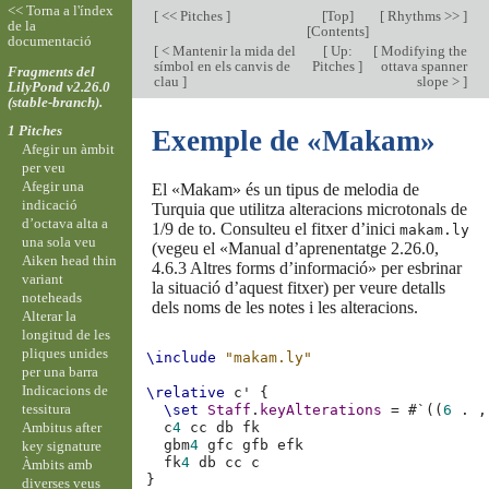
<< Torna a l'índex
[
<< Pitches
]
[
Top
]
[
Rhythms >>
]
de la
[
Contents
]
documentació
[
< Mantenir la mida del
[
Up:
[
Modifying the
símbol en els canvis de
Pitches
]
ottava spanner
Fragments del
clau
]
slope >
]
LilyPond v2.26.0
(stable-branch).
1 Pitches
Exemple de «Makam»
Afegir un àmbit
per veu
Afegir una
El «Makam» és un tipus de melodia de
indicació
Turquia que utilitza alteracions microtonals de
d’octava alta a
1/9 de to. Consulteu el fitxer d’inici
makam.ly
una sola veu
(vegeu el «Manual d’aprenentatge 2.26.0,
Aiken head thin
4.6.3 Altres forms d’informació» per esbrinar
variant
la situació d’aquest fitxer) per veure detalls
noteheads
dels noms de les notes i les alteracions.
Alterar la
longitud de les
pliques unides
\include
"makam.ly"
per una barra
Indicacions de
\relative
c'
{
tessitura
\set
Staff
.
keyAlterations
=
#
`
((
6
.
,
Ambitus after
c
4
cc
db
gbm
4
gfc
gfb
key signature
fk
4
db
cc
c
Àmbits amb
}
diverses veus