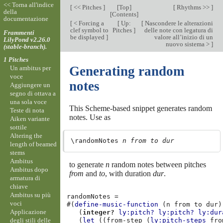
<< Torna all'indice
[
<< Pitches
]
[
Top
]
[
Rhythms >>
]
della
[
Contents
]
documentazione
[
< Forcing a
[
Up:
[
Nascondere le alterazioni
clef symbol to
Pitches
]
delle note con legatura di
Frammenti
be displayed
]
valore all’inizio di un
LilyPond v2.26.0
nuovo sistema >
]
(stable-branch).
1 Pitches
Generating random
Un ambitus per
voce
notes
Aggiungere un
segno di ottava a
una sola voce
This Scheme-based snippet generates random
Teste di nota
notes. Use as
Aiken variante
sottile
Altering the
\randomNotes 
n
from
to
dur
length of beamed
stems
Ambitus
to generate
n
random notes between pitches
Ambitus dopo
from
and
to
, with duration
dur
.
armatura di
chiave
Ambitus su più
randomNotes
=
voci
#(
define-music-function
(
n
from
to
dur
)
Applicazione
(
integer?
ly:pitch?
ly:pitch?
ly:dur
degli stili delle
(
let
((
from-step
(
ly:pitch-steps
fro