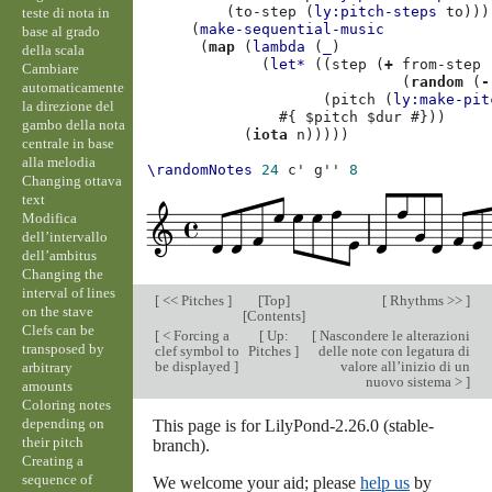
(
to-step
(
ly:pitch-steps
to
)))
teste di nota in
(
make-sequential-music
base al grado
(
map
(
lambda
(
_
)
della scala
(
let*
((
step
(
+
from-step
Cambiare
(
random
(
-
automaticamente
(
pitch
(
ly:make-pit
la direzione del
#{
$
pitch
$
dur
#}))
gambo della nota
(
iota
n
)))))
centrale in base
alla melodia
\randomNotes
24
c'
g''
8
Changing ottava
text
Modifica
dell’intervallo
dell’ambitus
Changing the
interval of lines
[
<< Pitches
]
[
Top
]
[
Rhythms >>
]
on the stave
[
Contents
]
Clefs can be
[
< Forcing a
[
Up:
[
Nascondere le alterazioni
transposed by
clef symbol to
Pitches
]
delle note con legatura di
be displayed
]
valore all’inizio di un
arbitrary
nuovo sistema >
]
amounts
Coloring notes
depending on
This page is for LilyPond-2.26.0 (stable-
their pitch
branch).
Creating a
sequence of
We welcome your aid; please
help us
by