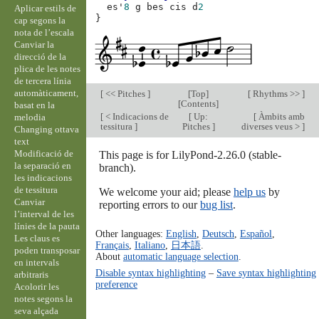
es'
8
g
bes
cis
d
2
Aplicar estils de
}
cap segons la
nota de l’escala
Canviar la
direcció de la
plica de les notes
de tercera línia
automàticament,
[
<< Pitches
]
[
Top
]
[
Rhythms >>
]
[
Contents
]
basat en la
[
< Indicacions de
[
Up:
[
Àmbits amb
melodia
tessitura
]
Pitches
]
diverses veus >
]
Changing ottava
text
Modificació de
This page is for LilyPond-2.26.0 (stable-
la separació en
branch).
les indicacions
de tessitura
We welcome your aid; please
help us
by
Canviar
reporting errors to our
bug list
.
l’interval de les
línies de la pauta
Other languages:
English
,
Deutsch
,
Español
,
Les claus es
Français
,
Italiano
,
日本語
.
poden transposar
About
automatic language selection
.
en intervals
Disable syntax highlighting
–
Save syntax highlighting
arbitraris
preference
Acolorir les
notes segons la
seva alçada