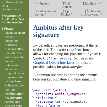
<< Torna a l'índex
[
<< Pitches
]
[
Top
]
[
Rhythms >>
]
de la
[
Contents
]
documentació
[
< Indicacions de
[
Up:
[
Àmbits amb
tessitura
]
Pitches
]
diverses veus >
]
Fragments del
LilyPond v2.26.0
(stable-branch).
Ambitus after key
1 Pitches
Afegir un àmbit
signature
per veu
Afegir una
indicació
By default, ambitus are positioned at the left
d’octava alta a
of the clef. The
function
\ambitusAfter
una sola veu
allows for changing this placement. Syntax is
Aiken head thin
; see
\ambitusAfter
grob-interface
variant
Graphical Object Interfaces
for a list of
noteheads
possible values for
grob-interface
.
Alterar la
longitud de les
A common use case is printing the ambitus
pliques unides
between key signature and time signature.
per una barra
Indicacions de
tessitura
\new
Staff
\with
{
Ambitus after
\consists
Ambitus_engraver
key signature
}
\relative
{
Àmbits amb
\ambitusAfter
\key
d
\major
diverses veus