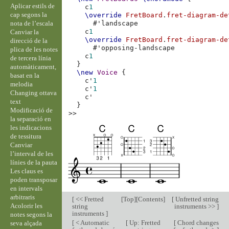
Aplicar estils de
c
1
cap segons la
\override
FretBoard
.
fret-diagram-de
nota de l’escala
#
'landscape
c
1
Canviar la
\override
FretBoard
.
fret-diagram-de
direcció de la
#
'opposing-landscape
plica de les notes
c
1
de tercera línia
}
automàticament,
\new
Voice
{
basat en la
c'
1
melodia
c'
1
Changing ottava
c'
text
}
Modificació de
>>
la separació en
les indicacions
de tessitura
Canviar
l’interval de les
línies de la pauta
Les claus es
poden transposar
en intervals
arbitraris
[
<< Fretted
[
Top
][
Contents
]
[
Unfretted string
Acolorir les
string
instruments >>
]
instruments
]
notes segons la
[
< Automatic
[
Up: Fretted
[
Chord changes
seva alçada