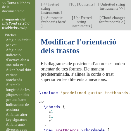
<< Torna a l'índex
[
<< Fretted
[
Top
][
Contents
]
[
Unfretted string
de la
string
instruments >>
]
documentació
instruments
]
[
< Automatic
[
Up: Fretted
[
Chord changes
Fragments del
fretboards barré
string
for fretboards >
]
LilyPond v2.26.0
]
instruments
]
(stable-branch).
1 Pitches
Modificar l’orientació
Afegir un àmbit
per veu
dels trastos
Afegir una
indicació
d’octava alta a
Els diagrames de posicions d’acords es poden
una sola veu
orientar de tres formes. De manera
Aiken head thin
predeterminada, s’alinea la corda o trast
variant
superior en les diferents alineacions.
noteheads
Alterar la
longitud de les
\include
"predefined-guitar-fretboards.
pliques unides
per una barra
<<
Indicacions de
\chords
{
tessitura
c
1
Ambitus after
c
1
key signature
c
1
Àmbits amb
}
diverses veus
\new
FretBoards
\chordmode
{