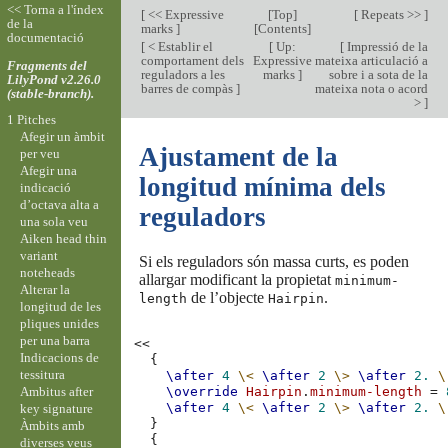
<< Torna a l'índex
[
<< Expressive
[
Top
]
[
Repeats >>
]
de la
marks
]
[
Contents
]
documentació
[
< Establir el
[
Up:
[
Impressió de la
comportament dels
Expressive
mateixa articulació a
Fragments del
reguladors a les
marks
]
sobre i a sota de la
LilyPond v2.26.0
barres de compàs
]
mateixa nota o acord
(stable-branch).
>
]
1 Pitches
Afegir un àmbit
Ajustament de la
per veu
Afegir una
longitud mínima dels
indicació
d’octava alta a
reguladors
una sola veu
Aiken head thin
variant
Si els reguladors són massa curts, es poden
noteheads
allargar modificant la propietat
minimum-
Alterar la
de l’objecte
.
length
Hairpin
longitud de les
pliques unides
per una barra
<<
Indicacions de
{
tessitura
\after
4
\<
\after
2
\>
\after
2.
\
Ambitus after
\override
Hairpin
.
minimum-length
=
\after
4
\<
\after
2
\>
\after
2.
\
key signature
}
Àmbits amb
{
diverses veus