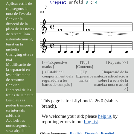
\repeat
unfold
8
c'
4
Aplicar estils de
}
cap segons la
>>
nota de l’escala
Canviar la
direcció de la
plica de les notes
de tercera línia
automàticament,
basat en la
melodia
Changing ottava
text
[
<< Expressive
[
Top
]
[
Repeats >>
]
Modificació de
marks
]
[
Contents
]
la separació en
[
< Establir el
[
Up:
[
Impressió de la
les indicacions
comportament dels
Expressive
mateixa articulació a
de tessitura
reguladors a les
marks
]
sobre i a sota de la
barres de compàs
]
mateixa nota o acord
Canviar
>
]
l’interval de les
línies de la pauta
Les claus es
This page is for LilyPond-2.26.0 (stable-
poden transposar
branch).
en intervals
arbitraris
We welcome your aid; please
help us
by
Acolorir les
reporting errors to our
bug list
.
notes segons la
seva alçada
Other languages:
English
,
Deutsch
,
Español
,