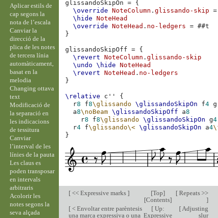
glissandoSkipOn
=
{
Aplicar estils de
\override
NoteColumn
.
glissando-skip
=
cap segons la
\hide
NoteHead
nota de l’escala
\override
NoteHead
.
no-ledgers
=
#
#t
Canviar la
}
direcció de la
plica de les notes
glissandoSkipOff
=
{
de tercera línia
\revert
NoteColumn
.
glissando-skip
automàticament,
\undo
\hide
NoteHead
basat en la
\revert
NoteHead
.
no-ledgers
melodia
}
Changing ottava
\relative
c''
{
text
r
8
f
8
\glissando
\glissandoSkipOn
f
4
g
Modificació de
a
8
\noBeam
\glissandoSkipOff
a
8
la separació en
r
8
f
8
\glissando
\glissandoSkipOn
g
4
les indicacions
r
4
f
\glissando
\<
\glissandoSkipOn
a
4
\
de tessitura
}
Canviar
l’interval de les
línies de la pauta
Les claus es
poden transposar
en intervals
arbitraris
[
<< Expressive marks
]
[
Top
]
[
Repeats >>
Acolorir les
[
Contents
]
]
notes segons la
[
< Envoltar entre parèntesis
[
Up:
[
Adjusting
seva alçada
una marca expressiva o una
Expressive
slur