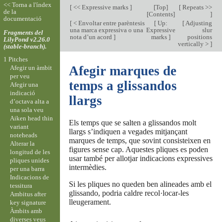
<< Torna a l'índex
[
<< Expressive marks
]
[
Top
]
[
Repeats >>
de la
[
Contents
]
]
documentació
[
< Envoltar entre parèntesis
[
Up:
[
Adjusting
una marca expressiva o una
Expressive
slur
Fragments del
nota d’un acord
]
marks
]
positions
LilyPond v2.26.0
vertically >
]
(stable-branch).
1 Pitches
Afegir marques de
Afegir un àmbit
per veu
temps a glissandos
Afegir una
indicació
llargs
d’octava alta a
una sola veu
Aiken head thin
Els temps que se salten a glissandos molt
variant
llargs s’indiquen a vegades mitjançant
noteheads
marques de temps, que sovint consisteixen en
Alterar la
figures sense cap. Aquestes pliques es poden
longitud de les
usar també per allotjar indicacions expressives
pliques unides
intermèdies.
per una barra
Indicacions de
Si les pliques no queden ben alineades amb el
tessitura
glissando, podria caldre recol·locar-les
Ambitus after
lleugerament.
key signature
Àmbits amb
diverses veus