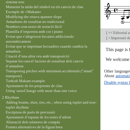
sistema nou
Mantenir la mida del símbol en els canvis de clau
Exemple de «Makam»
Modifying the ottava spanner slope
Armadures de tonalitat no tradicional
Nombres com notes de notació fàcil
Plantilla d’orquestra amb cor i piano
[
<< Editorial 
Evitar que s’afegeixen becaires addicionals
[
< Impressió de
automàticament
Evitar que se impriman becuadros cuando cambia la
This page is 
armadura
Citació d’una altra veu amb transposició
We welcome y
Separar les cancel·lacions de tonalitat dels canvis
d’armadura
Transposing pitches with minimum accidentals (“smart”
Other language
About
automati
transpose)
Turkish Makam example
Disable syntax 
Ajustament de les propietats de clau
Using \autoChange with more than one voice
2 Rhythms
Adding beams, slurs, ties, etc., when using tuplet and non-
tuplet rhythms
Escriptura de parts de percussió
Ajustament d’espaiat de les notes d’adorn
Alineació dels números de compàs
Formes alternatives de la figura breu