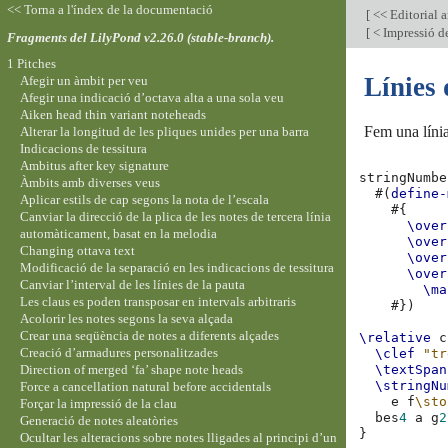
<< Torna a l'índex de la documentació
[
<< Editorial 
[
< Impressió de
Fragments del LilyPond v2.26.0 (stable-branch).
1 Pitches
Línies
Afegir un àmbit per veu
Afegir una indicació d’octava alta a una sola veu
Aiken head thin variant noteheads
Fem una línia
Alterar la longitud de les pliques unides per una barra
Indicacions de tessitura
Ambitus after key signature
stringNumbe
Àmbits amb diverses veus
#(
define-
Aplicar estils de cap segons la nota de l’escala
#{
Canviar la direcció de la plica de les notes de tercera línia
\over
automàticament, basat en la melodia
\over
Changing ottava text
\over
Modificació de la separació en les indicacions de tessitura
\over
Canviar l’interval de les línies de la pauta
\ma
Les claus es poden transposar en intervals arbitraris
#})
Acolorir les notes segons la seva alçada
Crear una seqüència de notes a diferents alçades
\relative
c
Creació d’armadures personalitzades
\clef
"tr
Direction of merged ‘fa’ shape note heads
\textSpan
\stringNu
Force a cancellation natural before accidentals
e
f
\sto
Forçar la impressió de la clau
bes
4
a
g
2
Generació de notes aleatòries
}
Ocultar les alteracions sobre notes lligades al principi d’un