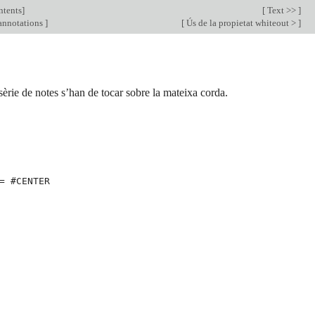
ntents
]
[
Text >>
]
 annotations
]
[
Ús de la propietat whiteout >
]
èrie de notes s’han de tocar sobre la mateixa corda.
=
#
CENTER