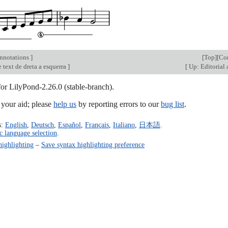
annotations
]
[
Top
][
Co
 text de dreta a esquerra
]
[
Up: Editorial
for LilyPond-2.26.0 (stable-branch).
our aid; please
help us
by reporting errors to our
bug list
.
s:
English
,
Deutsch
,
Español
,
Français
,
Italiano
,
日本語
.
c language selection
.
highlighting
–
Save syntax highlighting preference