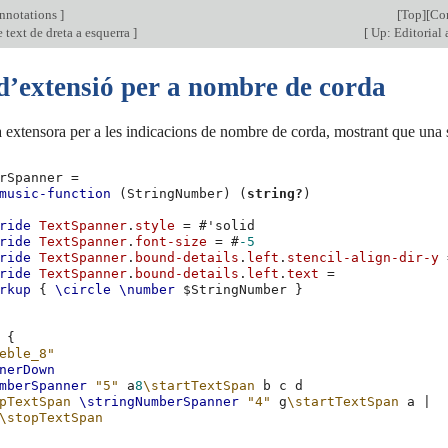
annotations
]
[
Top
][
Co
 text de dreta a esquerra
]
[
Up: Editorial
 d’extensió per a nombre de corda
 extensora per a les indicacions de nombre de corda, mostrant que una s
rSpanner
=
music-function
(
StringNumber
)
(
string?
)
ride
TextSpanner
.
style
=
#
'solid
ride
TextSpanner
.
font-size
=
#
-5
ride
TextSpanner
.
bound-details
.
left
.
stencil-align-dir-y
ride
TextSpanner
.
bound-details
.
left
.
text
=
rkup
{
\circle
\number
$
StringNumber
}
{
eble_8"
nerDown
mberSpanner
"5"
a
8
\startTextSpan
b
c
d
pTextSpan
\stringNumberSpanner
"4"
g
\startTextSpan
a
|
\stopTextSpan