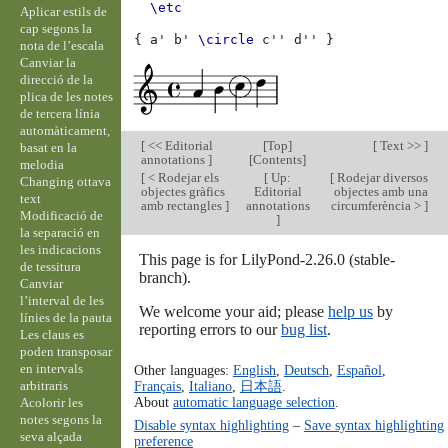
\etc
Aplicar estils de
cap segons la
{
a'
b'
\circle
c''
d''
}
nota de l’escala
Canviar la
direcció de la
plica de les notes
de tercera línia
automàticament,
[
<< Editorial
[
Top
]
[
Text >>
]
basat en la
annotations
]
[
Contents
]
melodia
[
< Rodejar els
[
Up:
[
Rodejar diversos
Changing ottava
objectes gràfics
Editorial
objectes amb una
text
amb rectangles
]
annotations
circumferència >
]
Modificació de
]
la separació en
les indicacions
This page is for LilyPond-2.26.0 (stable-
de tessitura
branch).
Canviar
l’interval de les
We welcome your aid; please
help us
by
línies de la pauta
reporting errors to our
bug list
.
Les claus es
poden transposar
en intervals
Other languages:
English
,
Deutsch
,
Español
,
arbitraris
Français
,
Italiano
,
日本語
.
About
automatic language selection
.
Acolorir les
notes segons la
Disable syntax highlighting
–
Save syntax highlighting
seva alçada
preference