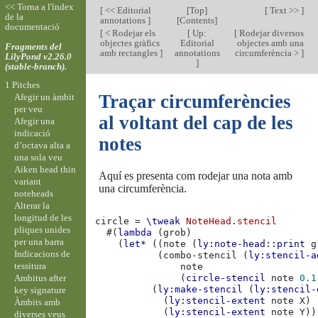
<< Torna a l'índex
[
<< Editorial
[
Top
]
[
Text >>
]
de la
annotations
]
[
Contents
]
documentació
[
< Rodejar els
[
Up:
[
Rodejar diversos
objectes gràfics
Editorial
objectes amb una
Fragments del
amb rectangles
]
annotations
circumferència >
]
LilyPond v2.26.0
]
(stable-branch).
1 Pitches
Traçar circumferències
Afegir un àmbit
per veu
al voltant del cap de les
Afegir una
indicació
notes
d’octava alta a
una sola veu
Aiken head thin
Aquí es presenta com rodejar una nota amb
variant
una circumferència.
noteheads
Alterar la
longitud de les
circle
=
\tweak
NoteHead
.
stencil
pliques unides
#(
lambda
(
grob
)
per una barra
(
let*
((
note
(
ly:note-head::print
g
Indicacions de
(
combo-stencil
(
ly:stencil-a
tessitura
note
Ambitus after
(
circle-stencil
note
0.1
(
ly:make-stencil
(
ly:stencil-
key signature
(
ly:stencil-extent
note
X
)
Àmbits amb
(
ly:stencil-extent
note
Y
))
diverses veus