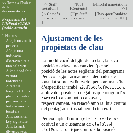
<< Torna a l'índex
[
<< Staff
[
Top
]
[
Editorial annotations
de la
notation
]
[
Contents
]
>>
]
documentació
[
< Compàs
[
Up: Staff
[
Two \partCombine
entre parèntesis
notation
]
pairs on one staff >
]
Fragments del
]
LilyPond v2.26.0
(stable-branch).
1 Pitches
Ajustament de les
Afegir un àmbit
propietats de clau
per veu
Afegir una
indicació
La modificació del glif de la clau, la seva
d’octava alta a
posició o octava, no canvien ’per se’ la
una sola veu
Aiken head thin
posició de les notes següents del pentagrama.
variant
Per aconseguir armadures adequades de
noteheads
tonalitat sobre les línies del pentagrama, s’ha
Alterar la
d’especificar també
,
middleCClefPosition
longitud de les
amb valor positius o negatius que moguin
Do
pliques unides
cap amunt o cap avall,
central
per una barra
respectivament, en relació amb la línia central
Indicacions de
del pentagrama (usualment la tercera).
tessitura
Ambitus after
Per exemple, l’ordre
\clef "treble_8"
key signature
equival a un ajustament de
,
clefGlyph
Àmbits amb
(que controla la posició
clefPosition
diverses veus