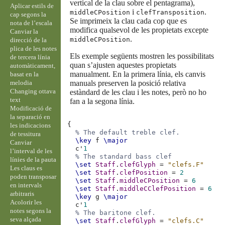
vertical de la clau sobre el pentagrama),
Aplicar estils de
i
.
middleCPosition
clefTransposition
cap segons la
Se imprimeix la clau cada cop que es
nota de l’escala
modifica qualsevol de les propietats excepte
Canviar la
.
middleCPosition
direcció de la
plica de les notes
Els exemple següents mostren les possibilitats
de tercera línia
quan s’ajusten aquestes propietats
automàticament,
manualment. En la primera línia, els canvis
basat en la
melodia
manuals preserven la posició relativa
Changing ottava
estàndard de les clau i les notes, però no ho
text
fan a la segona línia.
Modificació de
la separació en
{
les indicacions
% The default treble clef.
de tessitura
\key
f
\major
Canviar
c'
1
l’interval de les
% The standard bass clef
línies de la pauta
\set
Staff
.
clefGlyph
=
"clefs.F"
Les claus es
\set
Staff
.
clefPosition
=
2
poden transposar
\set
Staff
.
middleCPosition
=
6
en intervals
\set
Staff
.
middleCClefPosition
=
6
arbitraris
\key
g
\major
Acolorir les
c'
1
notes segons la
% The baritone clef.
seva alçada
\set
Staff
.
clefGlyph
=
"clefs.C"