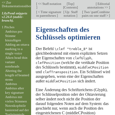
<< Zur
[
<< Staff notation
[
Top
]
[
Editorial
Dokumentationsübersicht
]
[
Contents
]
annotations >>
]
[
< Time signature
[
Up: Staff
[
Two \partCombine
LilyPond snippets
in parentheses
]
notation
]
pairs on one staff >
]
v2.26.0 (stable-
branch).
1 Pitches
Eigenschaften des
Ambitus pro
Schlüssels optimieren
Stimme
hinzufügen
Adding an ottava
Der Befehl
ist
marking to a
\clef "treble_8"
gleichbedeutend mit einem expliziten Setzen
single voice
Aiken head thin
der Eigenschaften von
,
clefGlyph
variant
(welche die vertikale Position
clefPosition
noteheads
des Schlüssels bestimmt),
middleCPosition
Altering the
und
. Ein Schlüssel wird
clefTransposition
length of beamed
ausgegeben, wenn eine der Eigenschaften
stems
außer
sich ändert.
middleCPosition
Ambitus
Ambitus after
Eine Änderung des Schriftzeichens (Glyph),
key signature
der Schlüsselposition oder der Oktavierung
Ambitus mit
selber ändert noch nicht die Position der
vielen Stimmen
darauf folgenden Noten auf dem System: das
Notenkopfstile
geschieht nur, wenn auch die Position des
basierend auf der
eingestrichenen C (middleCPosition)
Tonleiterstufe