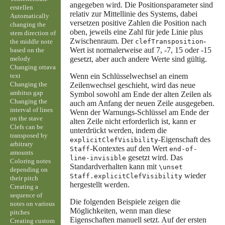
angegeben wird. Die Positionsparameter sind
erstellen
relativ zur Mittellinie des Systems, dabei
Automatically
versetzen positive Zahlen die Position nach
changing the
oben, jeweils eine Zahl für jede Linie plus
stem direction of
Zwischenraum. Der
-
the middle note
clefTransposition
Wert ist normalerweise auf 7, -7, 15 oder -15
based on the
melody
gesetzt, aber auch andere Werte sind gültig.
Changing ottava
text
Wenn ein Schlüsselwechsel an einem
Changing the
Zeilenwechsel geschieht, wird das neue
ambitus gap
Symbol sowohl am Ende der alten Zeilen als
Changing the
auch am Anfang der neuen Zeile ausgegeben.
interval of lines
Wenn der Warnungs-Schlüssel am Ende der
on the stave
alten Zeile nicht erforderlich ist, kann er
Clefs can be
unterdrückt werden, indem die
transposed by
-Eigenschaft des
explicitClefVisibility
arbitrary
-Kontextes auf den Wert
Staff
end-of-
amounts
gesetzt wird. Das
line-invisible
Coloring notes
Standardverhalten kann mit
\unset
depending on
wieder
Staff.explicitClefVisibility
their pitch
hergestellt werden.
Creating a
sequence of
Die folgenden Beispiele zeigen die
notes on various
Möglichkeiten, wenn man diese
pitches
Eigenschaften manuell setzt. Auf der ersten
Creating custom