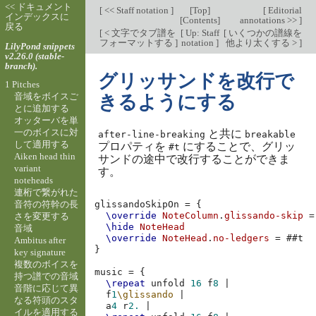
<< ドキュメント
[
<< Staff notation
]
[
Top
]
[
Editorial
インデックスに
[
Contents
]
annotations >>
]
戻る
[
< 文字でタブ譜を
[
Up: Staff
[
いくつかの譜線を
フォーマットする
]
notation
]
他より太くする >
]
LilyPond snippets
v2.26.0 (stable-
branch).
グリッサンドを改行で
1 Pitches
音域をボイスご
きるようにする
とに追加する
オッターバを単
一のボイスに対
と共に
after-line-breaking
breakable
して適用する
プロパティを
にすることで、グリッ
#t
Aiken head thin
サンドの途中で改行することができま
variant
す。
noteheads
連桁で繋がれた
音符の符幹の長
glissandoSkipOn
=
{
\override
NoteColumn
.
glissando-skip
=
さを変更する
\hide
NoteHead
音域
\override
NoteHead
.
no-ledgers
=
#
#t
Ambitus after
}
key signature
複数のボイスを
music
=
{
持つ譜での音域
\repeat
unfold
16
f
8
|
音階に応じて異
f
1
\glissando
|
なる符頭のスタ
a
4
r
2.
|
イルを適用する