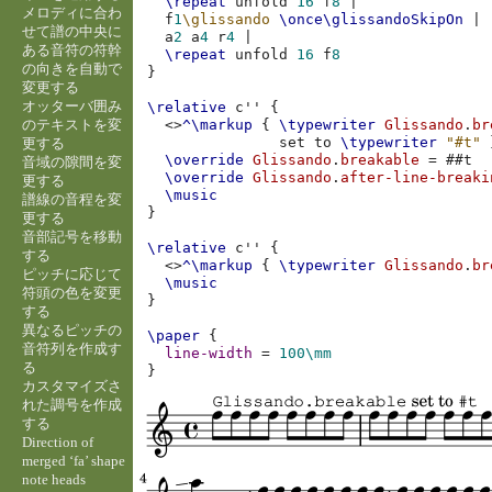
\repeat
unfold
16
f
8
|
メロディに合わ
f
1
\glissando
\once
\glissandoSkipOn
|
せて譜の中央に
a
2
a
4
r
4
|
ある音符の符幹
\repeat
unfold
16
f
8
の向きを自動で
}
変更する
オッターバ囲み
\relative
c''
{
のテキストを変
<>
^\markup
{
\typewriter
Glissando
.
br
set
to
\typewriter
"#t"
更する
\override
Glissando
.
breakable
=
#
#t
音域の隙間を変
\override
Glissando
.
after-line-breaki
更する
\music
譜線の音程を変
}
更する
音部記号を移動
\relative
c''
{
する
<>
^\markup
{
\typewriter
Glissando
.
br
ピッチに応じて
\music
符頭の色を変更
}
する
異なるピッチの
\paper
{
音符列を作成す
line-width
=
100\mm
る
}
カスタマイズさ
れた調号を作成
する
Direction of
merged ‘fa’ shape
note heads