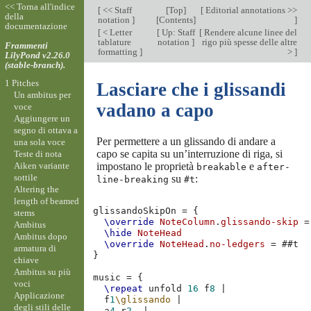
<< Torna all'indice
[
<< Staff
[
Top
]
[
Editorial annotations >>
della
notation
]
[
Contents
]
]
documentazione
[
< Letter
[
Up: Staff
[
Rendere alcune linee del
tablature
notation
]
rigo più spesse delle altre
Frammenti
formatting
]
>
]
LilyPond v2.26.0
(stable-branch).
1 Pitches
Lasciare che i glissandi
Un ambitus per
vadano a capo
voce
Aggiungere un
segno di ottava a
Per permettere a un glissando di andare a
una sola voce
capo se capita su un’interruzione di riga, si
Teste di nota
Aiken variante
impostano le proprietà
e
breakable
after-
sottile
su
:
line-breaking
#t
Altering the
length of beamed
glissandoSkipOn
=
{
stems
\override
NoteColumn
.
glissando-skip
=
Ambitus
\hide
NoteHead
Ambitus dopo
\override
NoteHead
.
no-ledgers
=
#
#t
armatura di
}
chiave
Ambitus su più
music
=
{
voci
\repeat
unfold
16
f
8
|
Applicazione
f
1
\glissando
|
degli stili delle
a
4
r
2.
|