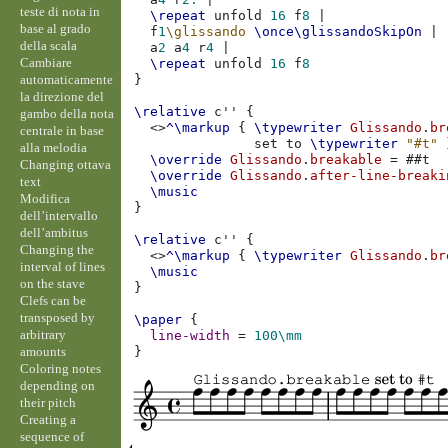
teste di nota in
\repeat
unfold
16
f
8
|
base al grado
f
1
\glissando
\once
\glissandoSkipOn
|
della scala
a
2
a
4
r
4
|
Cambiare
\repeat
unfold
16
f
8
automaticamente
}
la direzione del
\relative
c''
{
gambo della nota
<>
^\markup
{
\typewriter
Glissando
.
br
centrale in base
set
to
\typewriter
"#t"
alla melodia
\override
Glissando
.
breakable
=
#
#t
Changing ottava
\override
Glissando
.
after-line-breaki
text
\music
Modifica
}
dell’intervallo
dell’ambitus
\relative
c''
{
Changing the
<>
^\markup
{
\typewriter
Glissando
.
br
interval of lines
\music
on the stave
}
Clefs can be
transposed by
\paper
{
arbitrary
line-width
=
100\mm
amounts
}
Coloring notes
depending on
their pitch
Creating a
sequence of