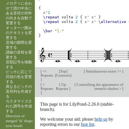
メロディに合わ
{
せて譜の中央に
c'
1
ある音符の符幹
\repeat
volta
2
{
c'
c'
}
の向きを自動で
\repeat
volta
2
{
c'
c'
\alternative
変更する
オッターバ囲み
\bar
"|."
のテキストを変
}
更する
音域の隙間を変
更する
譜線の音程を変
更する
音部記号を移動
する
[
<<
[
Top
]
[
Simultaneous notes >>
]
ピッチに応じて
Repeats
[
Contents
]
符頭の色を変更
]
する
[
<
[
Up:
[
Controlling the appearance of
異なるピッチの
Repeats
Repeats
]
tremolo slashes >
]
音符列を作成す
]
る
カスタマイズさ
This page is for LilyPond-2.26.0 (stable-
れた調号を作成
branch).
する
Direction of
We welcome your aid; please
help us
by
merged ‘fa’ shape
reporting errors to our
bug list
.
note heads