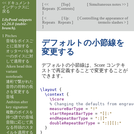
<< ドキュメント
[
<<
[
Top
]
[
Simultaneous notes >>
]
インデックスに
Repeats
[
Contents
]
戻る
]
[
<
[
Up:
[
Controlling the appearance of
LilyPond snippets
Repeats
Repeats
]
tremolo slashes >
]
v2.26.0 (stable-
]
branch).
1 Pitches
デフォルトの小節線を
音域をボイスご
とに追加する
変更する
オッターバを単
一のボイスに対
して適用する
デフォルトの小節線は、Score コンテキ
Aiken head thin
ストで再定義することで変更することが
variant
できます。
noteheads
連桁で繋がれた
音符の符幹の長
\layout
{
さを変更する
\context
{
音域
\Score
Ambitus after
% Changing the defaults from engrav
key signature
measureBarType
=
"!"
複数のボイスを
startRepeatBarType
=
"[|:"
持つ譜での音域
endRepeatBarType
=
":|]"
音階に応じて異
doubleRepeatBarType
=
":|][|:"
なる符頭のスタ
}
イルを適用する
}