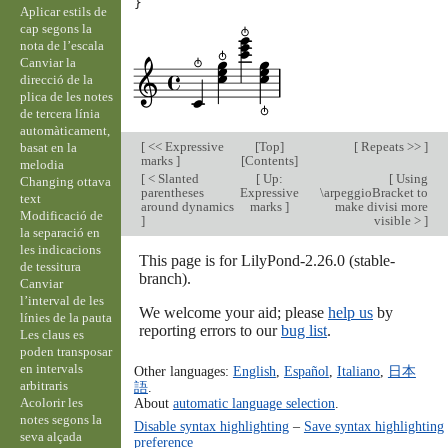
}
Aplicar estils de
cap segons la
nota de l’escala
Canviar la
direcció de la
plica de les notes
de tercera línia
automàticament,
[
<< Expressive
[
Top
]
[
Repeats >>
]
basat en la
marks
]
[
Contents
]
melodia
[
< Slanted
[
Up:
[
Using
Changing ottava
parentheses
Expressive
\arpeggioBracket to
text
around dynamics
marks
]
make divisi more
Modificació de
]
visible >
]
la separació en
les indicacions
This page is for LilyPond-2.26.0 (stable-
de tessitura
branch).
Canviar
l’interval de les
We welcome your aid; please
help us
by
línies de la pauta
reporting errors to our
bug list
.
Les claus es
poden transposar
en intervals
Other languages:
English
,
Español
,
Italiano
,
日本
arbitraris
語
.
Acolorir les
About
automatic language selection
.
notes segons la
Disable syntax highlighting
–
Save syntax highlighting
seva alçada
preference