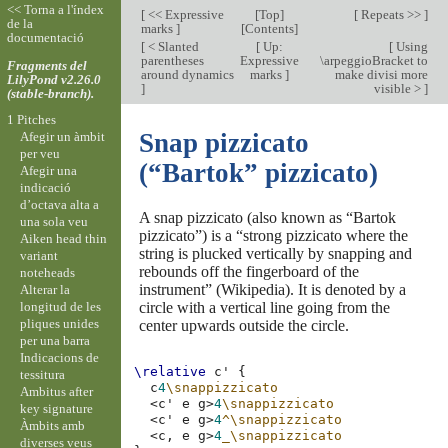
<< Torna a l'índex
[
<< Expressive
[
Top
]
[
Repeats >>
]
de la
marks
]
[
Contents
]
documentació
[
< Slanted
[
Up:
[
Using
parentheses
Expressive
\arpeggioBracket to
Fragments del
around dynamics
marks
]
make divisi more
LilyPond v2.26.0
]
visible >
]
(stable-branch).
1 Pitches
Snap pizzicato
Afegir un àmbit
per veu
(“Bartok” pizzicato)
Afegir una
indicació
d’octava alta a
A snap pizzicato (also known as “Bartok
una sola veu
pizzicato”) is a “strong pizzicato where the
Aiken head thin
string is plucked vertically by snapping and
variant
rebounds off the fingerboard of the
noteheads
instrument” (Wikipedia). It is denoted by a
Alterar la
longitud de les
circle with a vertical line going from the
pliques unides
center upwards outside the circle.
per una barra
Indicacions de
\relative
c'
{
tessitura
c
4
\snappizzicato
Ambitus after
<
c'
e
g
>
4
\snappizzicato
key signature
<
c'
e
g
>
4
^\snappizzicato
Àmbits amb
<
c,
e
g
>
4
_\snappizzicato
diverses veus