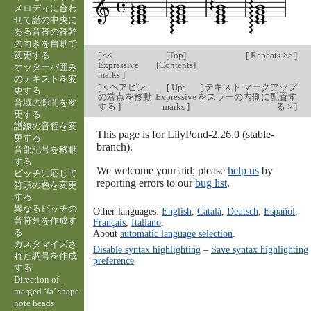
メロディに合わ
せて譜の中央に
ある音符の符幹
の向きを自動で
変更する
[
<<
[
Top
]
[
Repeats >>
]
Expressive
[
Contents
]
オッターバ囲み
marks
]
のテキストを変
[
< ヘアピン
[
Up:
[
テキスト マークアップ
更する
の端点を移動
Expressive
をスラーの内側に配置す
音域の隙間を変
する
]
marks
]
る >
]
更する
譜線の音程を変
This page is for LilyPond-2.26.0 (stable-
更する
branch).
音部記号を移動
する
We welcome your aid; please
help us
by
ピッチに応じて
reporting errors to our
bug list
.
符頭の色を変更
する
異なるピッチの
Other languages:
English
,
Català
,
Deutsch
,
Español
,
音符列を作成す
Français
,
Italiano
.
る
About
automatic language selection
.
カスタマイズさ
Disable syntax highlighting
–
Save syntax highlighting
れた調号を作成
preference
する
Direction of
merged ‘fa’ shape
note heads