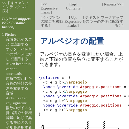
<< ドキュメント
[
<<
[
Top
]
[
Repeats >>
]
インデックスに
Expressive
[
Contents
]
戻る
marks
]
[
< ヘアピン
[
Up:
[
テキスト マークアップ
LilyPond snippets
の端点を移動
Expressive
をスラーの内側に配置す
v2.26.0 (stable-
する
]
marks
]
る >
]
branch).
1 Pitches
アルペジオの配置
音域をボイスご
とに追加する
オッターバを単
アルペジオの長さを変更したい場合、上
一のボイスに対
して適用する
端と下端の位置を独立に変更することが
Aiken head thin
できます。
variant
noteheads
\relative
c'
{
連桁で繋がれた
<
c
e
g
b
>
1
\arpeggio
音符の符幹の長
\once
\override
Arpeggio
.
positions
=
さを変更する
<
c
e
g
b
>
1
\arpeggio
音域
\once
\override
Arpeggio
.
positions
=
Ambitus after
<
c
e
g
b
>
1
\arpeggio
key signature
\once
\override
Arpeggio
.
positions
=
複数のボイスを
<
c
e
g
b
>
1
\arpeggio
持つ譜での音域
}
音階に応じて異
なる符頭のスタ
イルを適用する