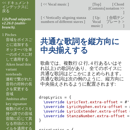
<< ドキュメント
[
<< Vocal music
]
[
Top
]
[
Chord
インデックスに
[
Contents
]
notation >>
戻る
]
[
< Vertically aligning stanza
[
Up:
[
合唱テン
LilyPond snippets
numbers of different staves
]
Vocal
プレート >
v2.26.0 (stable-
music
]
]
branch).
1 Pitches
共通な歌詞を縦方向に
音域をボイスご
とに追加する
中央揃えする
オッターバを単
一のボイスに対
して適用する
歌曲では、複数行 (2 行, 4 行あるいはそ
Aiken head thin
れ以上) の歌詞があり、全てのボイスに
variant
共通な歌詞はどこかにまとめられます。
noteheads
共通な歌詞は次の例のように、縦方向に
連桁で繋がれた
中央揃えされるように配置されます:
音符の符幹の長
さを変更する
音域
dropLyrics
=
{
Ambitus after
\override
LyricText
.
extra-offset
=
#
'
key signature
\override
LyricHyphen
.
extra-offset
=
複数のボイスを
\override
LyricExtender
.
extra-offset
持つ譜での音域
\override
StanzaNumber
.
extra-offset
=
音階に応じて異
}
なる符頭のスタ
イルを適用する
raiseLyrics
=
{