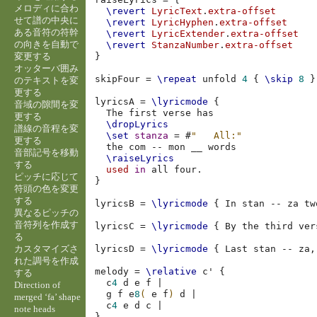
メロディに合わ
\revert
LyricText
.
extra-offset
せて譜の中央に
\revert
LyricHyphen
.
extra-offset
ある音符の符幹
\revert
LyricExtender
.
extra-offset
の向きを自動で
\revert
StanzaNumber
.
extra-offset
変更する
}
オッターバ囲み
skipFour
=
\repeat
unfold
4
{
\skip
8
}
のテキストを変
更する
lyricsA
=
\lyricmode
{
音域の隙間を変
The
first
verse
更する
\dropLyrics
譜線の音程を変
\set
stanza
=
#
"   All:"
更する
the
com
--
mon
__
音部記号を移動
\raiseLyrics
する
used
in
all
four
.
ピッチに応じて
}
符頭の色を変更
する
lyricsB
=
\lyricmode
{
In
stan
--
za
tw
異なるピッチの
音符列を作成す
lyricsC
=
\lyricmode
{
By
the
third
ver
る
カスタマイズさ
lyricsD
=
\lyricmode
{
Last
stan
--
za
,
れた調号を作成
melody
=
\relative
c'
{
する
c
4
d
e
f
|
Direction of
g
f
e
8
(
e
f
)
d
|
merged ‘fa’ shape
c
4
e
d
c
|
note heads
}