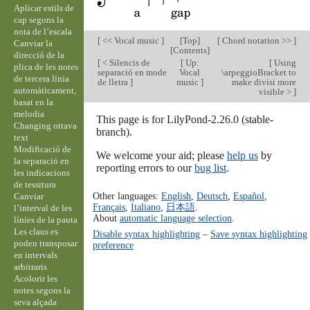
Aplicar estils de
cap segons la
nota de l’escala
[
<< Vocal music
]
[
Top
]
[
Chord notation >>
]
Canviar la
[
Contents
]
direcció de la
[
< Silencis de
[
Up:
[
Using
plica de les notes
separació en mode
Vocal
\arpeggioBracket to
de tercera línia
de lletra
]
music
]
make divisi more
automàticament,
visible >
]
basat en la
melodia
This page is for LilyPond-2.26.0 (stable-
Changing ottava
branch).
text
Modificació de
We welcome your aid; please
help us
by
la separació en
reporting errors to our
bug list
.
les indicacions
de tessitura
Other languages:
English
,
Deutsch
,
Español
,
Canviar
Français
,
Italiano
,
日本語
.
l’interval de les
About
automatic language selection
.
línies de la pauta
Les claus es
Disable syntax highlighting
–
Save syntax highlighting
poden transposar
preference
en intervals
arbitraris
Acolorir les
notes segons la
seva alçada