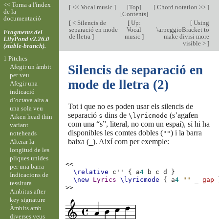
<< Torna a l'índex
[
<< Vocal music
]
[
Top
]
[
Chord notation >>
]
de la
[
Contents
]
documentació
[
< Silencis de
[
Up:
[
Using
separació en mode
Vocal
\arpeggioBracket to
Fragments del
de lletra
]
music
]
make divisi more
LilyPond v2.26.0
visible >
]
(stable-branch).
1 Pitches
Silencis de separació en
Afegir un àmbit
per veu
mode de lletra (2)
Afegir una
indicació
d’octava alta a
Tot i que no es poden usar els silencis de
una sola veu
separació
dins de
(s’agafen
s
\lyricmode
Aiken head thin
com una “s”, literal, no com un espai), sí hi ha
variant
disponibles les comtes dobles (
) i la barra
noteheads
""
baixa (
). Així com per exemple:
Alterar la
_
longitud de les
pliques unides
<<
per una barra
\relative
c''
{
a
4
b
c
d
}
Indicacions de
\new
Lyrics
\lyricmode
{
a
4
""
_
gap
tessitura
>>
Ambitus after
key signature
Àmbits amb
diverses veus