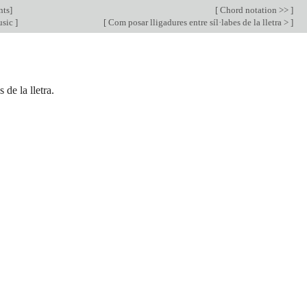
nts
]
[
Chord notation >>
]
usic
]
[
Com posar lligadures entre síl·labes de la lletra >
]
de la lletra.