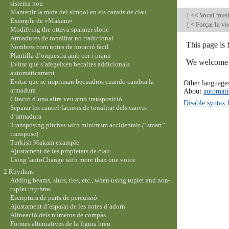
sistema nou
Mantenir la mida del símbol en els canvis de clau
[
<< Vocal mus
Exemple de «Makam»
[
< Forçar la vi
Modifying the ottava spanner slope
Armadures de tonalitat no tradicional
This page is 
Nombres com notes de notació fàcil
Plantilla d’orquestra amb cor i piano
We welcome y
Evitar que s’afegeixen becaires addicionals
automàticament
Evitar que se impriman becuadros cuando cambia la
Other language
armadura
About
automati
Citació d’una altra veu amb transposició
Disable syntax 
Separar les cancel·lacions de tonalitat dels canvis
d’armadura
Transposing pitches with minimum accidentals (“smart”
transpose)
Turkish Makam example
Ajustament de les propietats de clau
Using \autoChange with more than one voice
2 Rhythms
Adding beams, slurs, ties, etc., when using tuplet and non-
tuplet rhythms
Escriptura de parts de percussió
Ajustament d’espaiat de les notes d’adorn
Alineació dels números de compàs
Formes alternatives de la figura breu