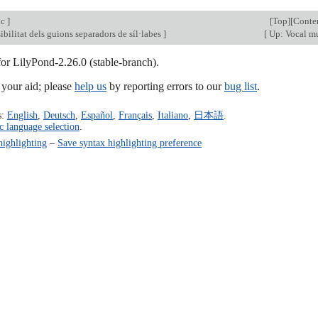
ic
]
[
Top
][
Conte
sibilitat dels guions separadors de síl·labes
]
[
Up: Vocal m
for LilyPond-2.26.0 (stable-branch).
our aid; please
help us
by reporting errors to our
bug list
.
s:
English
,
Deutsch
,
Español
,
Français
,
Italiano
,
日本語
.
c language selection
.
highlighting
–
Save syntax highlighting preference