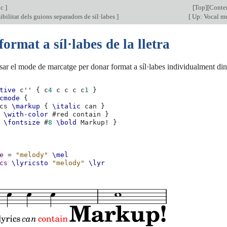
ic
]
[
Top
][
Conte
sibilitat dels guions separadors de síl·labes
]
[
Up: Vocal m
ormat a síl·labes de la lletra
sar el mode de marcatge per donar format a síl·labes individualment dins 
tive
c''
{
c
4
c
c
c
c
1
}
cmode
{
cs
\markup
{
\italic
can
}
\with-color
#
red
contain
}
\fontsize
#
8
\bold
Markup!
}
e
=
"melody"
\mel
cs
\lyricsto
"melody"
\lyr