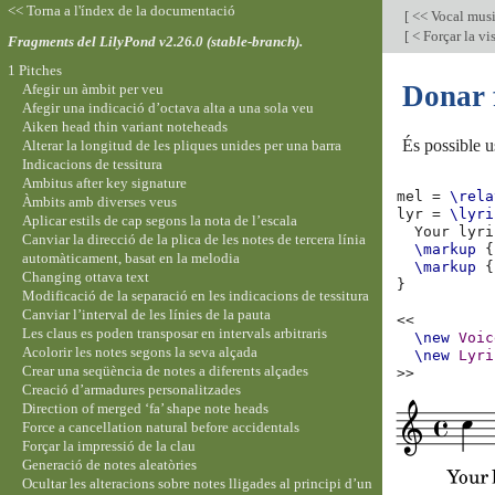
<< Torna a l'índex de la documentació
[
<< Vocal mus
[
< Forçar la vi
Fragments del LilyPond v2.26.0 (stable-branch).
1 Pitches
Donar f
Afegir un àmbit per veu
Afegir una indicació d’octava alta a una sola veu
Aiken head thin variant noteheads
És possible u
Alterar la longitud de les pliques unides per una barra
Indicacions de tessitura
Ambitus after key signature
mel
=
\rela
Àmbits amb diverses veus
lyr
=
\lyri
Aplicar estils de cap segons la nota de l’escala
Your
lyri
Canviar la direcció de la plica de les notes de tercera línia
\markup
{
automàticament, basat en la melodia
\markup
{
Changing ottava text
}
Modificació de la separació en les indicacions de tessitura
Canviar l’interval de les línies de la pauta
<<
Les claus es poden transposar en intervals arbitraris
\new
Voic
Acolorir les notes segons la seva alçada
\new
Lyri
Crear una seqüència de notes a diferents alçades
>>
Creació d’armadures personalitzades
Direction of merged ‘fa’ shape note heads
Force a cancellation natural before accidentals
Forçar la impressió de la clau
Generació de notes aleatòries
Ocultar les alteracions sobre notes lligades al principi d’un