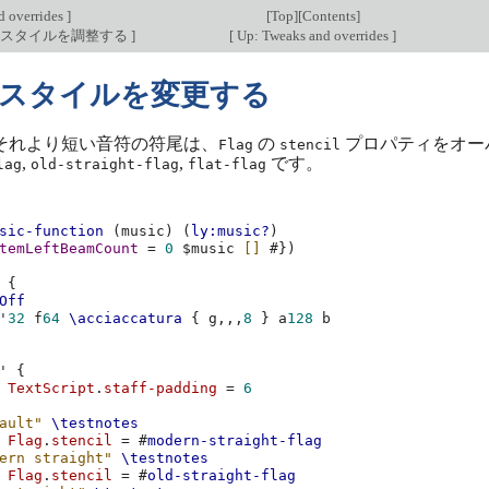
d overrides
]
[
Top
][
Contents
]
のスタイルを調整する
]
[
Up: Tweaks and overrides
]
スタイルを変更する
やそれより短い音符の符尾は、
の
プロパティをオー
Flag
stencil
,
,
です。
lag
old-straight-flag
flat-flag
sic-function
(
music
)
(
ly:music?
)
temLeftBeamCount
=
0
$
music
[]
#})
{
Off
'
32
f
64
\acciaccatura
{
g,,,
8
}
a
128
b
'
{
TextScript
.
staff-padding
=
6
ault"
\testnotes
Flag
.
stencil
=
#
modern-straight-flag
ern straight"
\testnotes
Flag
.
stencil
=
#
old-straight-flag