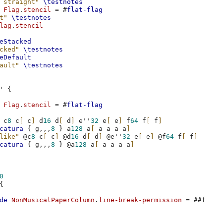
 straight"
\testnotes
Flag
.
stencil
=
#
flat-flag
t"
\testnotes
lag
.
stencil
eStacked
cked"
\testnotes
eDefault
ault"
\testnotes
'
{
Flag
.
stencil
=
#
flat-flag
c
8
c
[
c
]
d
16
d
[
d
]
e''
32
e
[
e
]
f
64
f
[
f
]
catura
{
g,,,
8
}
a
128
a
[
a
a
a
a
]
like"
@
c
8
c
[
c
]
@
d
16
d
[
d
]
@
e''
32
e
[
e
]
@
f
64
f
[
f
]
catura
{
g,,,
8
}
@
a
128
a
[
a
a
a
a
]
0
{
de
NonMusicalPaperColumn
.
line-break-permission
=
#
#f