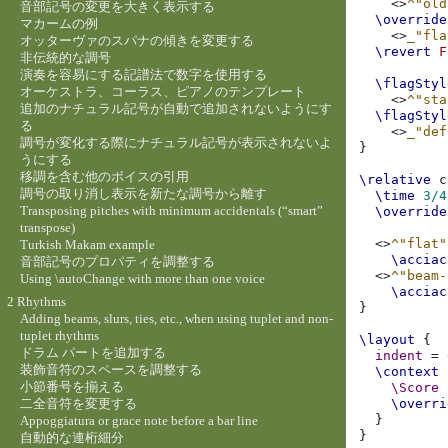
<>
^"old
音部記号の変更を大きく表示する
\override
マカームの例
<>
_"fla
オッターヴァのスパナの傾きを変更する
\revert
F
非伝統的な調号
演奏を容易にする記譜法で数字を使用する
\flagStyl
オーケストラ、コーラス、ピアノのテンプレート
<>
^"sta
追加のナチュラル記号が自動で追加されないようにす
\flagStyl
る
<>
_"def
調号が変化する際にナチュラル記号が表示されないよ
}
うにする
移調を含む他のボイスの引用
\relative
c
調号の取り消し表示を新たな調号から離す
\time
3/4
Transposing pitches with minimum accidentals (“smart”
\override
transpose)
<>
^"flat"
Turkish Makam example
\acciac
音部記号のプロパティを調整する
<>
^"beam-
Using \autoChange with more than one voice
\acciac
2 Rhythms
}
Adding beams, slurs, ties, etc., when using tuplet and non-
tuplet rhythms
\layout
{
ドラム パートを追加する
indent
=
装飾音符のスペースを調整する
\context
小節番号を揃える
\Score
二全音符を変更する
\overri
}
Appoggiatura or grace note before a bar line
}
自動的な連桁細分