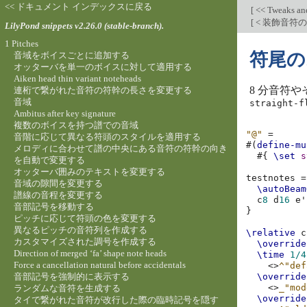
<< ドキュメント インデックスに戻る
[
<< Tweaks an
[
< 装飾音符
LilyPond snippets v2.26.0 (stable-branch).
1 Pitches
符尾の
音域をボイスごとに追加する
オッターバを単一のボイスに対して適用する
Aiken head thin variant noteheads
8 分音符
連桁で繋がれた音符の符幹の長さを変更する
音域
straight-f
Ambitus after key signature
複数のボイスを持つ譜での音域
"@"
=
音階に応じて異なる符頭のスタイルを適用する
#(
define-mu
メロディに合わせて譜の中央にある音符の符幹の向き
#{
\set
s
を自動で変更する
オッターバ囲みのテキストを変更する
testnotes
=
音域の隙間を変更する
\autoBeam
譜線の音程を変更する
c
8
d
16
e'
音部記号を移動する
}
ピッチに応じて符頭の色を変更する
異なるピッチの音符列を作成する
\relative
c
カスタマイズされた調号を作成する
\override
Direction of merged ‘fa’ shape note heads
\time
1/4
Force a cancellation natural before accidentals
<>
^"def
音部記号を強制的に表示する
\override
<>
_"mod
ランダムな音符を生成する
\override
タイで繋がれた音符が改行した際の臨時記号を隠す