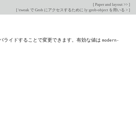
[
Paper and layout >>
]
[
\tweak で Grob にアクセスするために ly:grob-object を用いる >
]
バライドすることで変更できます。有効な値は
modern-