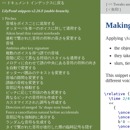
<< ドキュメント インデックスに戻る
[
<< Tweaks an
[
< 矢印
]
LilyPond snippets v2.26.0 (stable-branch).
1 Pitches
Making 
音域をボイスごとに追加する
オッターバを単一のボイスに対して適用する
Aiken head thin variant noteheads
Applying
連桁で繋がれた音符の符幹の長さを変更する
\h
音域
the objec
Ambitus after key signature
複数のボイスを持つ譜での音域
they take
音階に応じて異なる符頭のスタイルを適用する
メロディに合わせて譜の中央にある音符の符幹の向き
slurs, t
を自動で変更する
オッターバ囲みのテキストを変更する
This snippet 
音域の隙間を変更する
different voic
譜線の音程を変更する
音部記号を移動する
ピッチに応じて符頭の色を変更する
\relative
{
異なるピッチの音符列を作成する
\time
2/4
カスタマイズされた調号を作成する
<<
Direction of merged ‘fa’ shape note heads
{
Force a cancellation natural before accidentals
\once
音部記号を強制的に表示する
\once
b'
8
~
ランダムな音符を生成する
\once
タイで繋がれた音符が改行した際の臨時記号を隠す