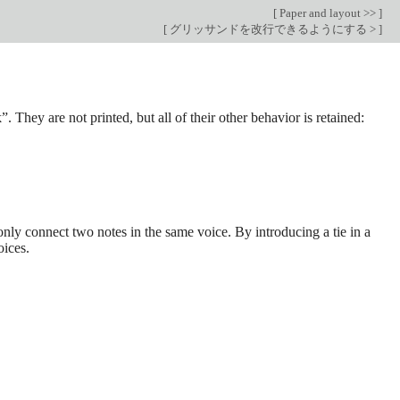
[
Paper and layout >>
]
[
グリッサンドを改行できるようにする >
]
”. They are not printed, but all of their other behavior is retained:
only connect two notes in the same voice. By introducing a tie in a
oices.