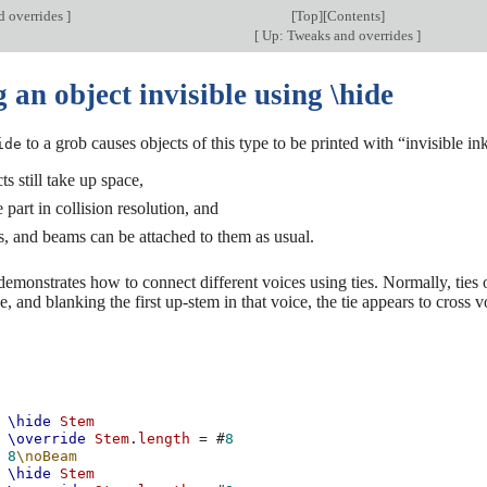
d overrides
]
[
Top
][
Contents
]
[
Up: Tweaks and overrides
]
an object invisible using \hide
to a grob causes objects of this type to be printed with “invisible ink
ide
ts still take up space,
 part in collision resolution, and
ies, and beams can be attached to them as usual.
demonstrates how to connect different voices using ties. Normally, ties 
e, and blanking the first up-stem in that voice, the tie appears to cross v
\hide
Stem
\override
Stem
.
length
=
#
8
8
\noBeam
\hide
Stem