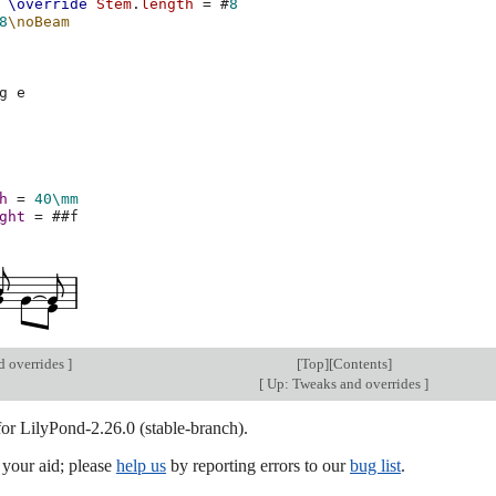
\override
Stem
.
length
=
#
8
8
\noBeam
g
e
h
=
40\mm
ght
=
#
#f
d overrides
]
[
Top
][
Contents
]
[
Up: Tweaks and overrides
]
for LilyPond-2.26.0 (stable-branch).
our aid; please
help us
by reporting errors to our
bug list
.