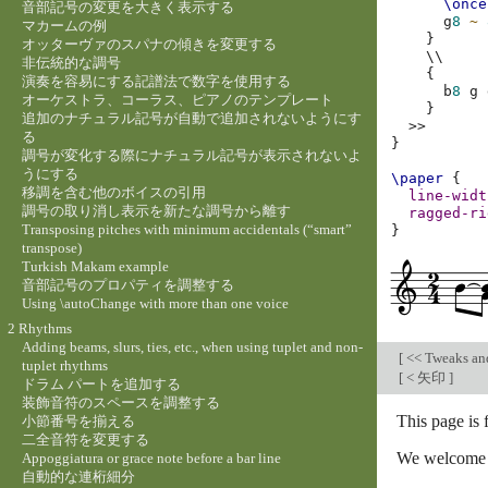
\once
音部記号の変更を大きく表示する
g
8
~
マカームの例
}
オッターヴァのスパナの傾きを変更する
\\
非伝統的な調号
{
演奏を容易にする記譜法で数字を使用する
b
8
g
オーケストラ、コーラス、ピアノのテンプレート
}
追加のナチュラル記号が自動で追加されないようにす
>>
る
}
調号が変化する際にナチュラル記号が表示されないよ
うにする
\paper
{
移調を含む他のボイスの引用
line-widt
調号の取り消し表示を新たな調号から離す
ragged-ri
Transposing pitches with minimum accidentals (“smart”
}
transpose)
Turkish Makam example
音部記号のプロパティを調整する
Using \autoChange with more than one voice
2 Rhythms
Adding beams, slurs, ties, etc., when using tuplet and non-
[
<< Tweaks an
tuplet rhythms
[
< 矢印
]
ドラム パートを追加する
装飾音符のスペースを調整する
This page is 
小節番号を揃える
二全音符を変更する
We welcome y
Appoggiatura or grace note before a bar line
自動的な連桁細分