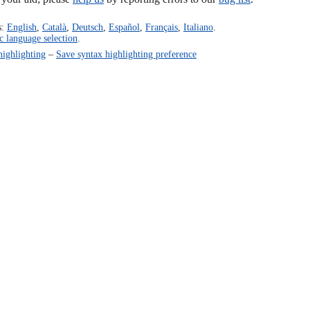
s:
English
,
Català
,
Deutsch
,
Español
,
Français
,
Italiano
.
c language selection
.
highlighting
–
Save syntax highlighting preference