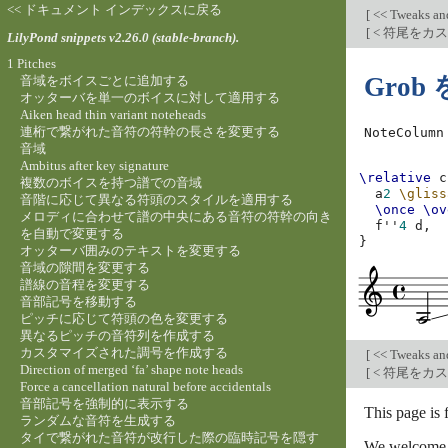
<< ドキュメント インデックスに戻る
[
<< Tweaks an
[
< 符尾をカ
LilyPond snippets v2.26.0 (stable-branch).
1 Pitches
Gro
音域をボイスごとに追加する
オッターバを単一のボイスに対して適用する
Aiken head thin variant noteheads
連桁で繋がれた音符の符幹の長さを変更する
NoteColumn
音域
Ambitus after key signature
\relative
c
複数のボイスを持つ譜での音域
a
2
\gliss
音階に応じて異なる符頭のスタイルを適用する
\once
\ov
メロディに合わせて譜の中央にある音符の符幹の向き
f''
4
d,
を自動で変更する
}
オッターバ囲みのテキストを変更する
音域の隙間を変更する
譜線の音程を変更する
音部記号を移動する
ピッチに応じて符頭の色を変更する
異なるピッチの音符列を作成する
カスタマイズされた調号を作成する
[
<< Tweaks an
Direction of merged ‘fa’ shape note heads
[
< 符尾をカ
Force a cancellation natural before accidentals
音部記号を強制的に表示する
This page is 
ランダムな音符を生成する
タイで繋がれた音符が改行した際の臨時記号を隠す
We welcome y