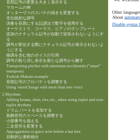
音部記号の変更を大きく表示する
マカームの例
Other language
オッターヴァのスパナの傾きを変更する
About
automati
非伝統的な調号
演奏を容易にする記譜法で数字を使用する
Disable syntax 
オーケストラ、コーラス、ピアノのテンプレート
追加のナチュラル記号が自動で追加されないようにす
る
調号が変化する際にナチュラル記号が表示されないよ
うにする
移調を含む他のボイスの引用
調号の取り消し表示を新たな調号から離す
Transposing pitches with minimum accidentals (“smart”
transpose)
Turkish Makam example
音部記号のプロパティを調整する
Using \autoChange with more than one voice
2 Rhythms
Adding beams, slurs, ties, etc., when using tuplet and non-
tuplet rhythms
ドラム パートを追加する
装飾音符のスペースを調整する
小節番号を揃える
二全音符を変更する
Appoggiatura or grace note before a bar line
自動的な連桁細分