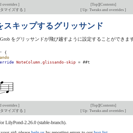
d overrides
]
[
Top
][
Contents
]
スタマイズする
]
[
Up: Tweaks and overrides
]
b をスキップするグリッサンド
Grob をグリッサンドが飛び越すように設定することができま
'
{
ando
erride
NoteColumn
.
glissando-skip
=
#
#t
d overrides
]
[
Top
][
Contents
]
スタマイズする
]
[
Up: Tweaks and overrides
]
for LilyPond-2.26.0 (stable-branch).
our aid; please
help us
by reporting errors to our
bug list
.