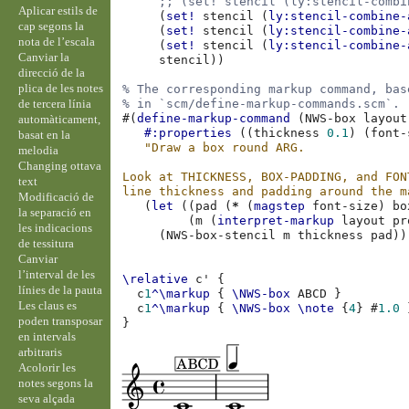
;; (set! stencil (ly:stencil-combi
Aplicar estils de
(
set!
stencil
(
ly:stencil-combine-
cap segons la
(
set!
stencil
(
ly:stencil-combine-
nota de l’escala
(
set!
stencil
(
ly:stencil-combine-
Canviar la
stencil
))
direcció de la
plica de les notes
% The corresponding markup command, bas
de tercera línia
% in `scm/define-markup-commands.scm`.
#(
define-markup-command
(
NWS-box
layout
automàticament,
#:properties
((
thickness
0.1
)
(
font-
basat en la
"Draw a box round ARG.
melodia
Changing ottava
Look at THICKNESS, BOX-PADDING, and FON
text
line thickness and padding around the m
Modificació de
(
let
((
pad
(
*
(
magstep
font-size
)
bo
la separació en
(
m
(
interpret-markup
layout
pr
les indicacions
(
NWS-box-stencil
m
thickness
pad
))
de tessitura
Canviar
l’interval de les
\relative
c'
{
línies de la pauta
c
1
^\markup
{
\NWS-box
ABCD
}
Les claus es
c
1
^\markup
{
\NWS-box
\note
{
4
}
#
1.0
poden transposar
}
en intervals
arbitraris
Acolorir les
notes segons la
seva alçada