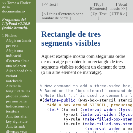
<< Torna a l'índex
[
<< Text
]
[
Top
]
[
Vocal
de la
[
Contents
]
music >>
]
documentació
[
< Línies d’extensió per a
[
Up: Text
[
UTF-8 >
]
nombre de corda
]
]
Fragments del
LilyPond v2.26.0
(stable-branch).
Rectangle de tres
1 Pitches
Afegir un àmbit
segments visibles
per veu
Afegir una
indicació
Aquest exemple mostra com afegir una ordre
d’octava alta a
de marcatge per obtenir un rectangle de tres
una sola veu
segments visibles rodejant un element de text
Aiken head thin
(o un altre element de marcatge).
variant
noteheads
Alterar la
% New command to add a three-sided box,
% Based on the `box-stencil` command de
longitud de les
% Note that ";;" is used to comment a l
pliques unides
#(
define-public
(
NWS-box-stencil
stenci
per una barra
"Add a box around STENCIL, producing
Indicacions de
(
let*
((
x-ext
(
interval-widen
(
ly:st
tessitura
(
y-ext
(
interval-widen
(
ly:st
Ambitus after
(
y-rule
(
make-filled-box-sten
key signature
(
x-rule
(
make-filled-box-sten
Àmbits amb
(
interval-widen
x-ex
diverses veus