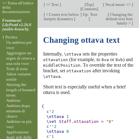
<< Torna all'indice
[
<< Text
]
[
Top
]
[
Vocal music >>
]
della
[
Contents
]
documentazione
[
< Center text below
[
Up: Text
[
Changing the
hairpin dynamics
]
]
default text font
Frammenti
family >
]
LilyPond v2.26.0
(stable-branch).
1 Pitches
Changing ottava text
Un ambitus per
voce
Aggiungere un
Internally,
sets the properties
\ottava
segno di ottava a
(for example, to
or
) and
ottavation
8va
8vb
una sola voce
. To override the text of the
middleCPosition
Teste di nota
bracket, set
after invoking
ottavation
Aiken variante
.
\ottava
sottile
Altering the
Short text is especially useful when a brief
length of beamed
ottava is used.
stems
Ambitus
Ambitus dopo
{
armatura di
c'
2
chiave
\ottava
1
Ambitus su più
\set
Staff
.
ottavation
=
"8"
c''
2
voci
\ottava
0
Applicazione
c'
1
degli stili delle