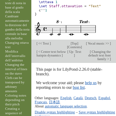
\ottava
1
teste di nota in
\set
Staff
.
ottavation
=
"Text"
base al grado
c''
1
della scala
}
Cambiare
automaticamente
la direzione del
gambo della nota
centrale in base
alla melodia
Changing ottava
[
<< Text
]
[
Top
]
[
Vocal music >>
]
text
[
Contents
]
Modifica
[
< Center text below
[
Up: Text
[
Changing the
hairpin dynamics
]
]
default text font
dell’intervallo
family >
]
dell’ambitus
Changing the
interval of lines
This page is for LilyPond-2.26.0 (stable-
on the stave
branch).
Clefs can be
transposed by
We welcome your aid; please
help us
by
arbitrary
reporting errors to our
bug list
.
amounts
Coloring notes
Other languages:
English
,
Català
,
Deutsch
,
Español
,
depending on
Français
,
日本語
.
their pitch
About
automatic language selection
.
Creating a
Disable syntax highlighting
–
Save syntax highlighting
sequence of