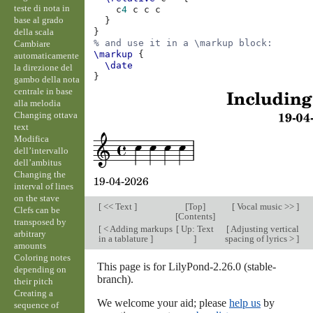
teste di nota in
c
4
c
c
c
base al grado
}
della scala
}
% and use it in a \markup block:
Cambiare
\markup
{
automaticamente
\date
la direzione del
}
gambo della nota
centrale in base
alla melodia
Changing ottava
text
Modifica
dell’intervallo
dell’ambitus
Changing the
interval of lines
on the stave
[
<< Text
]
[
Top
]
[
Vocal music >>
]
Clefs can be
[
Contents
]
transposed by
[
< Adding markups
[
Up: Text
[
Adjusting vertical
arbitrary
in a tablature
]
]
spacing of lyrics >
]
amounts
Coloring notes
This page is for LilyPond-2.26.0 (stable-
depending on
branch).
their pitch
Creating a
We welcome your aid; please
help us
by
sequence of