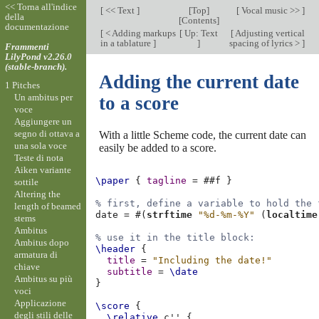
<< Torna all'indice
[
<< Text
]
[
Top
]
[
Vocal music >>
]
della
[
Contents
]
documentazione
[
< Adding markups
[
Up: Text
[
Adjusting vertical
in a tablature
]
]
spacing of lyrics >
]
Frammenti
LilyPond v2.26.0
(stable-branch).
Adding the current date
1 Pitches
Un ambitus per
to a score
voce
Aggiungere un
segno di ottava a
With a little Scheme code, the current date can
una sola voce
easily be added to a score.
Teste di nota
Aiken variante
\paper
{
tagline
=
#
#f
}
sottile
Altering the
% first, define a variable to hold the 
length of beamed
date
=
#(
strftime
"%d-%m-%Y"
(
localtime
stems
Ambitus
% use it in the title block:
Ambitus dopo
\header
{
armatura di
title
=
"Including the date!"
chiave
subtitle
=
\date
Ambitus su più
}
voci
Applicazione
\score
{
degli stili delle
\relative
c''
{