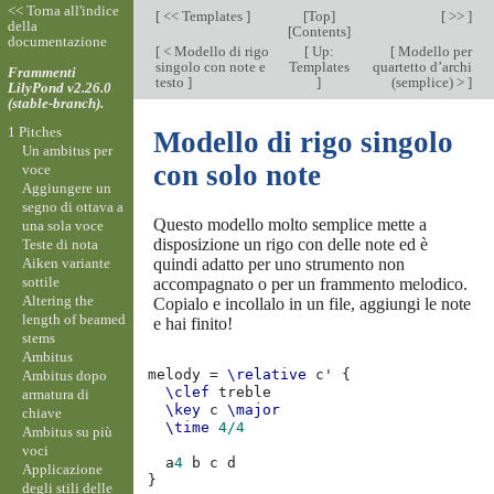
<< Torna all'indice
[
<< Templates
]
[
Top
]
[ >> ]
della
[
Contents
]
documentazione
[
< Modello di rigo
[
Up:
[
Modello per
singolo con note e
Templates
quartetto d’archi
Frammenti
testo
]
]
(semplice) >
]
LilyPond v2.26.0
(stable-branch).
1 Pitches
Modello di rigo singolo
Un ambitus per
con solo note
voce
Aggiungere un
segno di ottava a
Questo modello molto semplice mette a
una sola voce
disposizione un rigo con delle note ed è
Teste di nota
Aiken variante
quindi adatto per uno strumento non
sottile
accompagnato o per un frammento melodico.
Altering the
Copialo e incollalo in un file, aggiungi le note
length of beamed
e hai finito!
stems
Ambitus
melody
=
\relative
c'
{
Ambitus dopo
\clef
treble
armatura di
\key
c
\major
chiave
\time
4/4
Ambitus su più
voci
a
4
b
c
d
Applicazione
}
degli stili delle