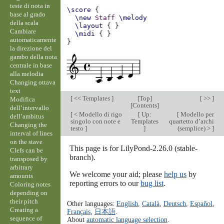
teste di nota in
\score
{
base al grado
\new
Staff
\melody
della scala
\layout
{
}
Cambiare
\midi
{
}
automaticamente
}
la direzione del
gambo della nota
centrale in base
alla melodia
Changing ottava
text
[
<< Templates
]
[
Top
]
[ >> ]
Modifica
[
Contents
]
dell’intervallo
[
< Modello di rigo
[
Up:
[
Modello per
dell’ambitus
singolo con note e
Templates
quartetto d’archi
Changing the
testo
]
]
(semplice) >
]
interval of lines
on the stave
This page is for LilyPond-2.26.0 (stable-
Clefs can be
branch).
transposed by
arbitrary
We welcome your aid; please
help us
by
amounts
reporting errors to our
bug list
.
Coloring notes
depending on
their pitch
Other languages:
English
,
Català
,
Deutsch
,
Español
,
Creating a
Français
,
日本語
.
sequence of
About
automatic language selection
.