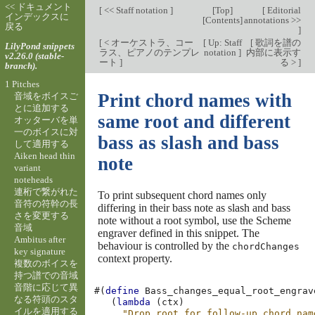
<< ドキュメント
[
<< Staff notation
]
[
Top
]
[
Editorial
インデックスに
[
Contents
]
annotations >>
戻る
]
[
< オーケストラ、コー
[
Up: Staff
[
歌詞を譜の
LilyPond snippets
ラス、ピアノのテンプレ
notation
]
内部に表示す
v2.26.0 (stable-
ート
]
る >
]
branch).
1 Pitches
Print chord names with
音域をボイスご
とに追加する
same root and different
オッターバを単
一のボイスに対
bass as slash and bass
して適用する
Aiken head thin
note
variant
noteheads
連桁で繋がれた
To print subsequent chord names only
音符の符幹の長
differing in their bass note as slash and bass
さを変更する
note without a root symbol, use the Scheme
音域
engraver defined in this snippet. The
Ambitus after
behaviour is controlled by the
chordChanges
key signature
context property.
複数のボイスを
持つ譜での音域
音階に応じて異
#(
define
Bass_changes_equal_root_engrav
なる符頭のスタ
(
lambda
(
ctx
)
イルを適用する
"Drop root for follow-up chord nam