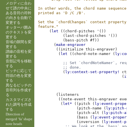
メロディに合わ
せて譜の中央に
In other words, the chord name sequence
ある音符の符幹
printed as 'D /C /B'.
の向きを自動で
Set the `chordChanges` context property
変更する
feature."
オッターバ囲み
(
let
((
chord-pitches
'
())
のテキストを変
(
last-chord-pitches
'
())
更する
(
bass-pitch
#f
))
音域の隙間を変
(
make-engraver
更する
((
initialize
this-engraver
)
譜線の音程を変
(
let
((
chord-note-namer
(
ly:co
更する
音部記号を移動
;; Set `chordNoteNamer`, res
する
;; done.
ピッチに応じて
(
ly:context-set-property!
ct
符頭の色を変更
(
i
する
異なるピッチの
音符列を作成す
(
listeners
る
((
note-event
this-engraver
eve
カスタマイズさ
(
let*
((
pitch
(
ly:event-prope
れた調号を作成
(
pitch-name
(
ly:pitch-
する
(
pitch-alt
(
ly:pitch-a
Direction of
(
bass
(
ly:event-proper
merged ‘fa’ shape
(
inversion
(
ly:event-p
note heads
;; We look at the `bass` an