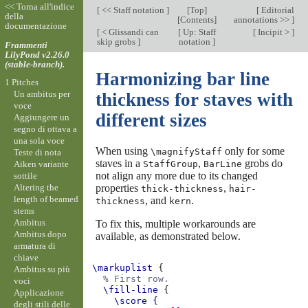
<< Torna all'indice
[
<< Staff notation
]
[
Top
]
[
Editorial
della
[
Contents
]
annotations >>
]
documentazione
[
< Glissandi can
[
Up: Staff
[
Incipit >
]
skip grobs
]
notation
]
Frammenti
LilyPond v2.26.0
(stable-branch).
Harmonizing bar line
1 Pitches
Un ambitus per
thickness for staves with
voce
different sizes
Aggiungere un
segno di ottava a
una sola voce
When using
only for some
\magnifyStaff
Teste di nota
staves in a
,
grobs do
Aiken variante
StaffGroup
BarLine
not align any more due to its changed
sottile
Altering the
properties
,
thick-thickness
hair-
length of beamed
, and
.
thickness
kern
stems
Ambitus
To fix this, multiple workarounds are
Ambitus dopo
available, as demonstrated below.
armatura di
chiave
\markuplist
{
Ambitus su più
% First row.
voci
\fill-line
{
Applicazione
\score
{
degli stili delle