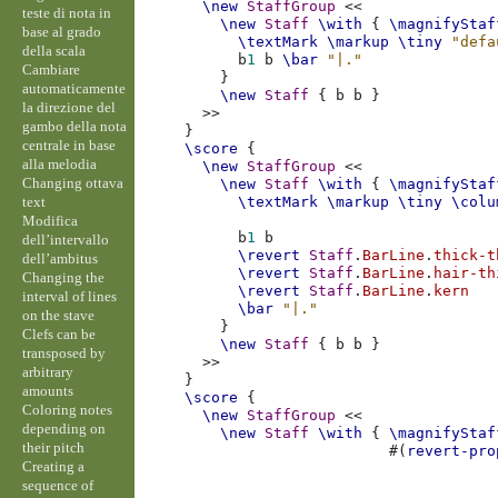
\new
StaffGroup
<<
teste di nota in
\new
Staff
\with
{
\magnifyStaf
base al grado
\textMark
\markup
\tiny
"defa
della scala
b
1
b
\bar
"|."
Cambiare
}
automaticamente
\new
Staff
{
b
b
}
la direzione del
>>
gambo della nota
}
centrale in base
\score
{
alla melodia
\new
StaffGroup
<<
Changing ottava
\new
Staff
\with
{
\magnifyStaf
text
\textMark
\markup
\tiny
\colu
Modifica
b
1
b
dell’intervallo
\revert
Staff
.
BarLine
.
thick-t
dell’ambitus
\revert
Staff
.
BarLine
.
hair-th
Changing the
\revert
Staff
.
BarLine
.
kern
interval of lines
\bar
"|."
on the stave
}
Clefs can be
\new
Staff
{
b
b
}
transposed by
>>
arbitrary
}
amounts
\score
{
Coloring notes
\new
StaffGroup
<<
depending on
\new
Staff
\with
{
\magnifyStaf
their pitch
#(
revert-pro
Creating a
sequence of