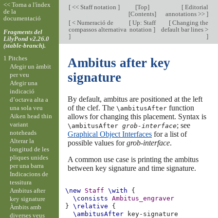
<< Torna a l'índex
[
<< Staff notation
]
[
Top
]
[
Editorial
de la
[
Contents
]
annotations >>
]
documentació
[
< Numeració de
[
Up: Staff
[
Changing the
compassos alternativa
notation
]
default bar lines >
Fragments del
]
]
LilyPond v2.26.0
(stable-branch).
1 Pitches
Ambitus after key
Afegir un àmbit
signature
per veu
Afegir una
indicació
By default, ambitus are positioned at the left
d’octava alta a
of the clef. The
function
una sola veu
\ambitusAfter
Aiken head thin
allows for changing this placement. Syntax is
variant
; see
\ambitusAfter
grob-interface
noteheads
Graphical Object Interfaces
for a list of
Alterar la
possible values for
grob-interface
.
longitud de les
pliques unides
A common use case is printing the ambitus
per una barra
between key signature and time signature.
Indicacions de
tessitura
Ambitus after
\new
Staff
\with
{
\consists
Ambitus_engraver
key signature
}
\relative
{
Àmbits amb
\ambitusAfter
diverses veus