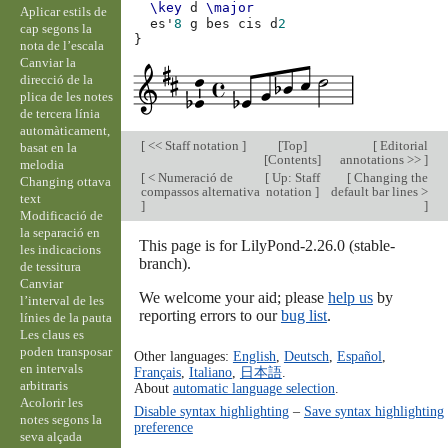
\key
d
\major
Aplicar estils de
es'
8
g
bes
cis
d
2
cap segons la
}
nota de l’escala
Canviar la
direcció de la
plica de les notes
de tercera línia
automàticament,
[
<< Staff notation
]
[
Top
]
[
Editorial
basat en la
[
Contents
]
annotations >>
]
melodia
[
< Numeració de
[
Up: Staff
[
Changing the
Changing ottava
compassos alternativa
notation
]
default bar lines >
text
]
]
Modificació de
la separació en
This page is for LilyPond-2.26.0 (stable-
les indicacions
branch).
de tessitura
Canviar
We welcome your aid; please
help us
by
l’interval de les
reporting errors to our
bug list
.
línies de la pauta
Les claus es
poden transposar
Other languages:
English
,
Deutsch
,
Español
,
en intervals
Français
,
Italiano
,
日本語
.
arbitraris
About
automatic language selection
.
Acolorir les
Disable syntax highlighting
–
Save syntax highlighting
notes segons la
preference
seva alçada