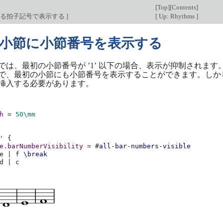
[
Top
][
Contents
]
なる拍子記号で表示する
]
[
Up: Rhythms
]
小節に小節番号を表示する
では、最初の小節番号が ’1’ 以下の場合、表示が抑制されます
で、最初の小節にも小節番号を表示することができます。しか
挿入する必要があります。
h
=
50\mm
'
{
e
.
barNumberVisibility
=
#
all-bar-numbers-visible
e
|
f
\break
d
|
c