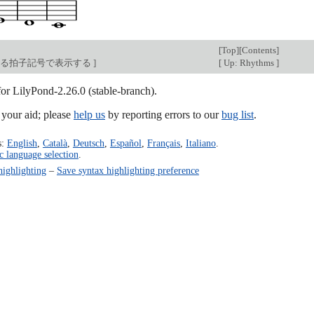
[
Top
][
Contents
]
なる拍子記号で表示する
]
[
Up: Rhythms
]
for LilyPond-2.26.0 (stable-branch).
our aid; please
help us
by reporting errors to our
bug list
.
s:
English
,
Català
,
Deutsch
,
Español
,
Français
,
Italiano
.
c language selection
.
highlighting
–
Save syntax highlighting preference