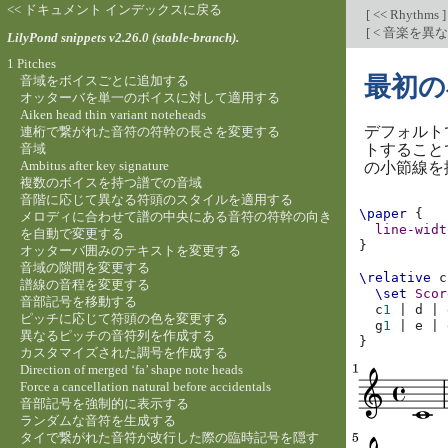
<< ドキュメント インデックスに戻る
[
<< Rhythms
]
[
< 音楽を異
LilyPond snippets v2.26.0 (stable-branch).
1 Pitches
最初の
音域をボイスごとに追加する
オッターバを単一のボイスに対して適用する
Aiken head thin variant noteheads
デフォルト
連桁で繋がれた音符の符幹の長さを変更する
音域
トすること
Ambitus after key signature
の小節線を
複数のボイスを持つ譜での音域
音階に応じて異なる符頭のスタイルを適用する
\paper
{
メロディに合わせて譜の中央にある音符の符幹の向き
line-widt
を自動で変更する
}
オッターバ囲みのテキストを変更する
音域の隙間を変更する
\relative
c
譜線の音程を変更する
\set
Scor
音部記号を移動する
c
1
|
d
|
ピッチに応じて符頭の色を変更する
g
1
|
e
|
異なるピッチの音符列を作成する
}
カスタマイズされた調号を作成する
Direction of merged ‘fa’ shape note heads
Force a cancellation natural before accidentals
音部記号を強制的に表示する
ランダムな音符を生成する
タイで繋がれた音符が改行した際の臨時記号を隠す