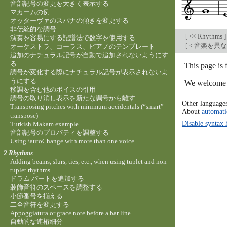
音部記号の変更を大きく表示する
マカームの例
オッターヴァのスパナの傾きを変更する
非伝統的な調号
[
<< Rhythms
]
演奏を容易にする記譜法で数字を使用する
[
< 音楽を異
オーケストラ、コーラス、ピアノのテンプレート
追加のナチュラル記号が自動で追加されないようにす
る
This page is 
調号が変化する際にナチュラル記号が表示されないよ
うにする
We welcome y
移調を含む他のボイスの引用
調号の取り消し表示を新たな調号から離す
Other language
Transposing pitches with minimum accidentals (“smart”
About
automati
transpose)
Disable syntax 
Turkish Makam example
音部記号のプロパティを調整する
Using \autoChange with more than one voice
2 Rhythms
Adding beams, slurs, ties, etc., when using tuplet and non-
tuplet rhythms
ドラム パートを追加する
装飾音符のスペースを調整する
小節番号を揃える
二全音符を変更する
Appoggiatura or grace note before a bar line
自動的な連桁細分