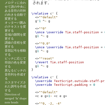
されます。
メロディに合わ
せて譜の中央に
ある音符の符幹
\relative
c'
{
の向きを自動で
<>
^"default"
変更する
g'
1
^
~
g
オッターバ囲み
のテキストを変
<>
^"0"
更する
\once
\override
Tie
.
staff-position
=
音域の隙間を変
g
1
^
~
g
更する
譜線の音程を変
<>
^"0.0"
更する
\once
\override
Tie
.
staff-position
=
音部記号を移動
g
1
^
~
g
する
ピッチに応じて
<>
^"reset"
\revert
Tie
.
staff-position
符頭の色を変更
g
1
^
~
g
する
}
異なるピッチの
音符列を作成す
\relative
c'
{
る
\override
TextScript
.
outside-staff-pr
カスタマイズさ
\override
TextScript
.
padding
=
0
れた調号を作成
する
<>
^"default"
Direction of
<
c
e
g
>
1
~
<
c
e
g
>
merged ‘fa’ shape
note heads
<>
^"0, -2, -4"