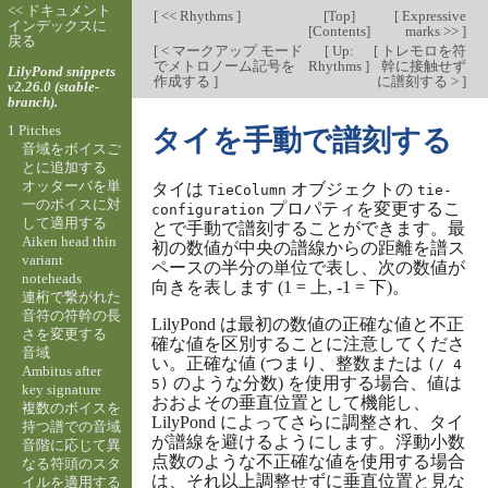
<< ドキュメント
[
<< Rhythms
]
[
Top
]
[
Expressive
インデックスに
[
Contents
]
marks >>
]
戻る
[
< マークアップ モード
[
Up:
[
トレモロを符
でメトロノーム記号を
Rhythms
]
幹に接触せず
LilyPond snippets
作成する
]
に譜刻する >
]
v2.26.0 (stable-
branch).
1 Pitches
タイを手動で譜刻する
音域をボイスご
とに追加する
オッターバを単
タイは
オブジェクトの
TieColumn
tie-
一のボイスに対
プロパティを変更するこ
configuration
して適用する
とで手動で譜刻することができます。最
Aiken head thin
初の数値が中央の譜線からの距離を譜ス
variant
ペースの半分の単位で表し、次の数値が
noteheads
向きを表します (1 = 上, -1 = 下)。
連桁で繋がれた
音符の符幹の長
LilyPond は最初の数値の正確な値と不正
さを変更する
確な値を区別することに注意してくださ
音域
い。正確な値 (つまり、整数または
(/ 4
Ambitus after
のような分数) を使用する場合、値は
5)
key signature
おおよその垂直位置として機能し、
複数のボイスを
LilyPond によってさらに調整され、タイ
持つ譜での音域
が譜線を避けるようにします。浮動小数
音階に応じて異
点数のような不正確な値を使用する場合
なる符頭のスタ
は、それ以上調整せずに垂直位置と見な
イルを適用する