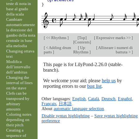
teste di nota in
}
base al grado
della scala
Cambiare
automaticamente
la direzione del
gambo della nota
[
<< Rhythms
]
[
Top
]
[
Expressive marks >>
]
centrale in base
[
Contents
]
alla melodia
[
< Adding drum
[
Up:
[
Allineare i numeri di
Changing ottava
parts
]
Rhythms
]
battuta >
]
text
Modifica
This page is for LilyPond-2.26.0 (stable-
dell’intervallo
branch).
dell’ambitus
Changing the
We welcome your aid; please
help us
by
interval of lines
reporting errors to our
bug list
.
on the stave
Clefs can be
transposed by
Other languages:
English
,
Català
,
Deutsch
,
Español
,
Français
,
日本語
.
arbitrary
About
automatic language selection
.
amounts
Coloring notes
Disable syntax highlighting
–
Save syntax highlighting
depending on
preference
their pitch
Creating a
sequence of