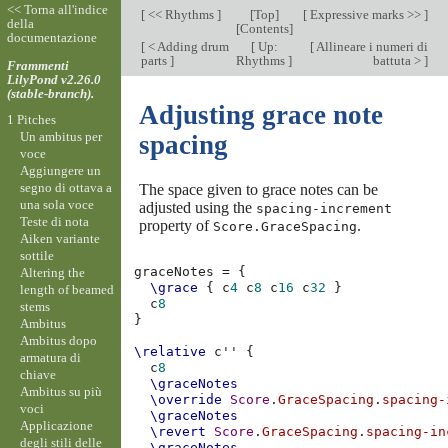
<< Torna all'indice
[
<< Rhythms
]
[
Top
]
[
Expressive marks >>
]
della
[
Contents
]
documentazione
[
< Adding drum
[
Up:
[
Allineare i numeri di
parts
]
Rhythms
]
battuta >
]
Frammenti
LilyPond v2.26.0
(stable-branch).
Adjusting grace note
1 Pitches
Un ambitus per
spacing
voce
Aggiungere un
segno di ottava a
The space given to grace notes can be
una sola voce
adjusted using the
spacing-increment
Teste di nota
property of
.
Score.GraceSpacing
Aiken variante
sottile
graceNotes
=
{
Altering the
\grace
{
c
4
c
8
c
16
c
32
}
length of beamed
c
8
stems
}
Ambitus
Ambitus dopo
\relative
c''
{
armatura di
c
8
chiave
\graceNotes
Ambitus su più
\override
Score
.
GraceSpacing
.
spacing-
voci
\graceNotes
Applicazione
\revert
Score
.
GraceSpacing
.
spacing-in
degli stili delle
\graceNotes