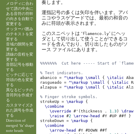
奏します。
メロディに合わ
せて譜の中央に
運指記号の多くは矢印を伴います。アバ
ある音符の符幹
ニコやラスゲアードでは、最初の和音の
の向きを自動で
みに符頭が表示されます。
変更する
オッターバ囲み
このスニペットは ‘
’ にヘッ
flamenco.ly
のテキストを変
ダとして切り出して使うことができるコ
更する
ードを含んでおり、切り出したものがソ
音域の隙間を変
更する
ース ファイルにあります。
譜線の音程を変
更する
%%%%%%%  Cut here ----- Start of `flame
音部記号を移動
する
% Text indicators.
ピッチに応じて
abanico
=
^\markup
\small
{
\italic
Aba
符頭の色を変更
rasgueado
=
^\markup
\small
{
\italic
R
する
alzapua
=
^\markup
\small
{
\italic
Alz
異なるピッチの
音符列を作成す
% Finger stroke symbols.
る
strokeUp
=
\markup
{
カスタマイズさ
\combine
れた調号を作成
\override
#
'
(
thickness
.
1.3
)
\draw
する
\raise
#
2
\arrow-head
#
Y
#
UP
#
#f
}
Direction of
strokeDown
=
\markup
{
merged ‘fa’ shape
\combine
\arrow-head
#
Y
#
DOWN
#
#f
note heads