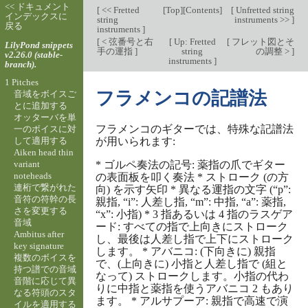
<< ドキュメント
[
<< Fretted
[
Top
][
Contents
]
[
Unfretted string
インデックスに
string
instruments >>
]
戻る
instruments
]
[
< 弦番号と右
[
Up: Fretted
[
フレット図とそ
LilyPond snippets
手の運指
]
string
の調整 >
]
v2.26.0 (stable-
instruments
]
branch).
1 Pitches
フラメンコの記譜法
音域をボイスご
とに追加する
オッターバを単
フラメンコのギターでは、特殊な記譜法
一のボイスに対
して適用する
が用いられます:
Aiken head thin
variant
* ゴルペ奏法の記号: 薬指の爪でギター
noteheads
の表面板を叩く奏法 * ストローク (の方
連桁で繋がれた
向) を示す矢印 * 異なる運指の文字 (“p”:
音符の符幹の長
親指, “i”: 人差し指, “m”: 中指, “a”: 薬指,
さを変更する
“x”: 小指) * 3 指あるいは 4 指のラスゲア
音域
ード: すべての指で上向きにストローク
Ambitus after
し、最後は人差し指で上下にストローク
key signature
します。 * アバニコ: (下向きに) 親指
複数のボイスを
で、(上向きに) 小指と人差し指で (組と
持つ譜での音域
なって) ストロークします。小指の代わ
音階に応じて異
りに中指と薬指を使うアバニコ 2 もあり
なる符頭のスタ
ます。 * アルサプーア: 親指で高速で演
イルを適用する