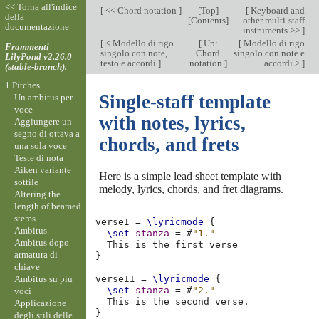
<< Torna all'indice
[
<< Chord notation
]
[
Top
]
[
Keyboard and
della
[
Contents
]
other multi-staff
documentazione
instruments >>
]
[
< Modello di rigo
[
Up:
[
Modello di rigo
Frammenti
singolo con note,
Chord
singolo con note e
LilyPond v2.26.0
testo e accordi
]
notation
]
accordi >
]
(stable-branch).
1 Pitches
Single-staff template
Un ambitus per
voce
with notes, lyrics,
Aggiungere un
segno di ottava a
chords, and frets
una sola voce
Teste di nota
Aiken variante
Here is a simple lead sheet template with
sottile
melody, lyrics, chords, and fret diagrams.
Altering the
length of beamed
stems
verseI
=
\lyricmode
{
Ambitus
\set
stanza
=
#
"1."
Ambitus dopo
This
is
the
first
armatura di
}
chiave
Ambitus su più
verseII
=
\lyricmode
{
\set
stanza
=
#
"2."
voci
This
is
the
second
verse
.
Applicazione
}
degli stili delle