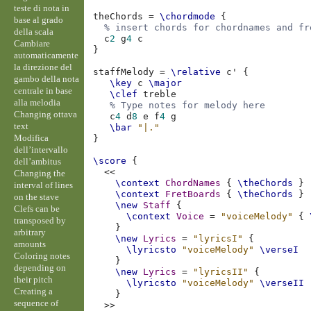
teste di nota in
theChords
=
\chordmode
{
base al grado
% insert chords for chordnames and fr
della scala
c
2
g
4
c
Cambiare
}
automaticamente
la direzione del
staffMelody
=
\relative
c'
{
gambo della nota
\key
c
\major
centrale in base
\clef
treble
alla melodia
% Type notes for melody here
Changing ottava
c
4
d
8
e
f
4
g
text
\bar
"|."
Modifica
}
dell’intervallo
\score
{
dell’ambitus
<<
Changing the
\context
ChordNames
{
\theChords
}
interval of lines
\context
FretBoards
{
\theChords
}
on the stave
\new
Staff
{
Clefs can be
\context
Voice
=
"voiceMelody"
{
transposed by
}
arbitrary
\new
Lyrics
=
"lyricsI"
{
amounts
\lyricsto
"voiceMelody"
\verseI
Coloring notes
}
depending on
\new
Lyrics
=
"lyricsII"
{
their pitch
\lyricsto
"voiceMelody"
\verseII
Creating a
}
sequence of
>>