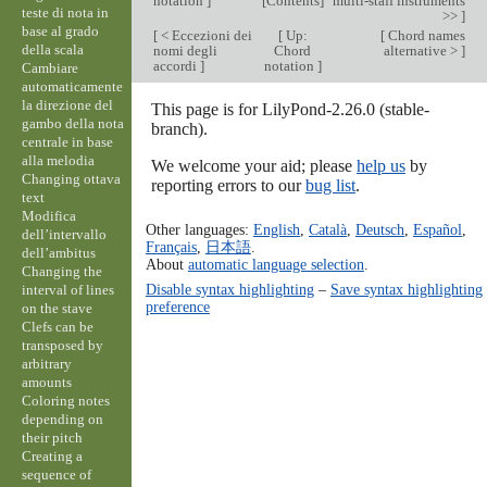
notation
]
[
Contents
]
multi-staff instruments
teste di nota in
>>
]
base al grado
[
< Eccezioni dei
[
Up:
[
Chord names
della scala
nomi degli
Chord
alternative >
]
accordi
]
notation
]
Cambiare
automaticamente
la direzione del
This page is for LilyPond-2.26.0 (stable-
gambo della nota
branch).
centrale in base
alla melodia
We welcome your aid; please
help us
by
Changing ottava
reporting errors to our
bug list
.
text
Modifica
Other languages:
English
,
Català
,
Deutsch
,
Español
,
dell’intervallo
Français
,
日本語
.
dell’ambitus
About
automatic language selection
.
Changing the
Disable syntax highlighting
–
Save syntax highlighting
interval of lines
preference
on the stave
Clefs can be
transposed by
arbitrary
amounts
Coloring notes
depending on
their pitch
Creating a
sequence of