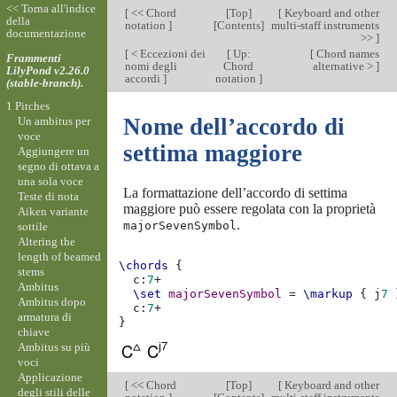
<< Torna all'indice
[
<< Chord
[
Top
]
[
Keyboard and other
della
notation
]
[
Contents
]
multi-staff instruments
documentazione
>>
]
[
< Eccezioni dei
[
Up:
[
Chord names
Frammenti
nomi degli
Chord
alternative >
]
LilyPond v2.26.0
accordi
]
notation
]
(stable-branch).
1 Pitches
Nome dell’accordo di
Un ambitus per
voce
settima maggiore
Aggiungere un
segno di ottava a
una sola voce
La formattazione dell’accordo di settima
Teste di nota
maggiore può essere regolata con la proprietà
Aiken variante
.
majorSevenSymbol
sottile
Altering the
length of beamed
\chords
{
stems
c
:
7
Ambitus
\set
majorSevenSymbol
=
\markup
{
j
7
Ambitus dopo
c
:
7
armatura di
}
chiave
Ambitus su più
voci
Applicazione
[
<< Chord
[
Top
]
[
Keyboard and other
degli stili delle