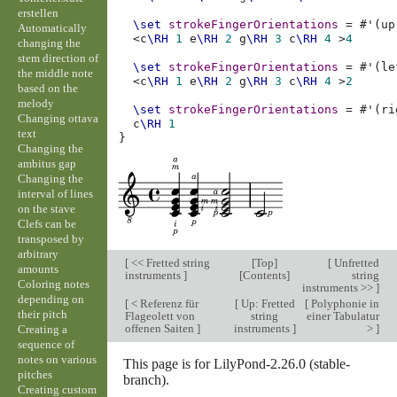
erstellen
\set
strokeFingerOrientations
=
#
'
(
up
Automatically
<
c
\RH
1
e
\RH
2
g
\RH
3
c
\RH
4
>
4
changing the
stem direction of
\set
strokeFingerOrientations
=
#
'
(
le
the middle note
<
c
\RH
1
e
\RH
2
g
\RH
3
c
\RH
4
>
2
based on the
melody
\set
strokeFingerOrientations
=
#
'
(
ri
Changing ottava
c
\RH
1
text
}
Changing the
ambitus gap
Changing the
interval of lines
on the stave
Clefs can be
transposed by
arbitrary
[
<< Fretted string
[
Top
]
[
Unfretted
amounts
instruments
]
[
Contents
]
string
Coloring notes
instruments >>
]
depending on
[
< Referenz für
[
Up: Fretted
[
Polyphonie in
their pitch
Flageolett von
string
einer Tabulatur
offenen Saiten
]
instruments
]
>
]
Creating a
sequence of
notes on various
This page is for LilyPond-2.26.0 (stable-
pitches
branch).
Creating custom