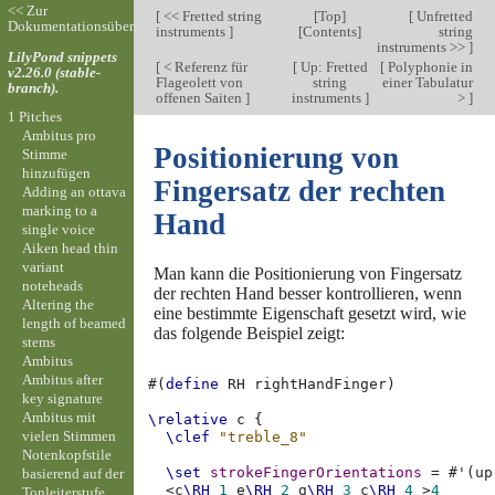
<< Zur
[
<< Fretted string
[
Top
]
[
Unfretted
Dokumentationsübersicht
instruments
]
[
Contents
]
string
instruments >>
]
LilyPond snippets
[
< Referenz für
[
Up: Fretted
[
Polyphonie in
v2.26.0 (stable-
Flageolett von
string
einer Tabulatur
branch).
offenen Saiten
]
instruments
]
>
]
1 Pitches
Ambitus pro
Positionierung von
Stimme
hinzufügen
Fingersatz der rechten
Adding an ottava
marking to a
Hand
single voice
Aiken head thin
variant
Man kann die Positionierung von Fingersatz
noteheads
der rechten Hand besser kontrollieren, wenn
Altering the
eine bestimmte Eigenschaft gesetzt wird, wie
length of beamed
das folgende Beispiel zeigt:
stems
Ambitus
Ambitus after
#(
define
RH
rightHandFinger
)
key signature
Ambitus mit
\relative
c
{
vielen Stimmen
\clef
"treble_8"
Notenkopfstile
\set
strokeFingerOrientations
=
#
'
(
up
basierend auf der
<
c
\RH
1
e
\RH
2
g
\RH
3
c
\RH
4
>
4
Tonleiterstufe