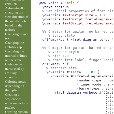
\new
Voice
=
"mel"
{
erstellen
\textLengthOn
Automatically
% Set global properties of fret dia
changing the
\override
TextScript
.
size
=
1.2
stem direction of
\override
TextScript
.
fret-diagram-d
the middle note
\override
TextScript
.
fret-diagram-d
based on the
melody
%% C major for guitar, no barre, us
Changing ottava
% terse style
text
c'
1
^\markup
{
\fret-diagram-terse
"
Changing the
ambitus gap
%% C major for guitar, barred on th
Changing the
% verbose style
interval of lines
% size 1.0
on the stave
% roman fret label, finger label
c'
1
^\markup
{
Clefs can be
% standard size
transposed by
\override
#
'
(
size
.
1.0
)
{
arbitrary
\override
#
'
(
fret-diagram-detai
amounts
(
number-type
.
rom
Coloring notes
(
finger-code
.
in-
depending on
(
barre-type
.
stra
their pitch
\fret-diagram-verbose
#
'
((
mut
Creating a
(
pla
sequence of
(
pla
notes on various
(
pla
pitches
(
pla
Creating custom
(
pla