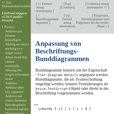
<< Zur
[
<< Fretted
[
Top
]
[
Unfretted string
Dokumentationsübersicht
string
[
Contents
]
instruments >>
]
instruments
]
LilyPond snippets
[
<
[
Up:
[
Fingersatz,
v2.26.0 (stable-
Bunddiagramme
Fretted
Saitennummern und
branch).
anpassen
]
string
Fingersatz für die rechte
instruments
Hand >
]
1 Pitches
]
Ambitus pro
Stimme
hinzufügen
Anpassung von
Adding an ottava
marking to a
Beschriftungs-
single voice
Bunddiagrammen
Aiken head thin
variant
noteheads
Bunddiagramme können mit der Eigenschaft
Altering the
length of beamed
angepasst werden.
'fret-diagram-details
stems
Bunddiagramme, die als Textbeschriftung
Ambitus
eingefügt werden, können Veränderungen im
Ambitus after
-Objekt oder direkt in der
Voice.TextScript
key signature
Beschriftung vorgenommen werden.
Ambitus mit
vielen Stimmen
Notenkopfstile
<<
\chords
{
c
1
|
c
|
c
|
d
}
basierend auf der
Tonleiterstufe