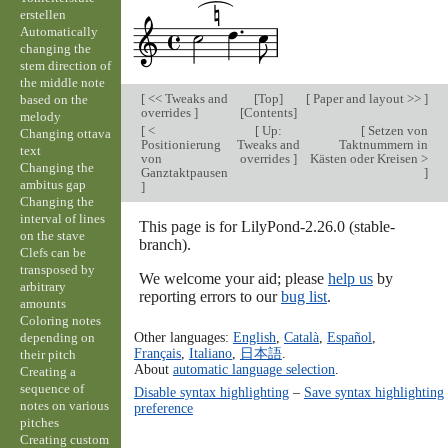
erstellen
Automatically
changing the
stem direction of
the middle note
[
<< Tweaks and
[
Top
]
[
Paper and layout >>
]
based on the
overrides
]
[
Contents
]
melody
[
<
[
Up:
[
Setzen von
Changing ottava
Positionierung
Tweaks and
Taktnummern in
text
von
overrides
]
Kästen oder Kreisen >
Changing the
Ganztaktpausen
]
ambitus gap
]
Changing the
interval of lines
This page is for LilyPond-2.26.0 (stable-
on the stave
branch).
Clefs can be
transposed by
We welcome your aid; please
help us
by
arbitrary
reporting errors to our
bug list
.
amounts
Coloring notes
Other languages:
English
,
Català
,
Español
,
depending on
Français
,
Italiano
,
日本語
.
their pitch
About
automatic language selection
.
Creating a
sequence of
Disable syntax highlighting
–
Save syntax highlighting
notes on various
preference
pitches
Creating custom