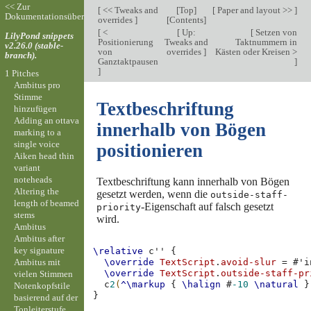
<< Zur
[
<< Tweaks and
[
Top
]
[
Paper and layout >>
]
Dokumentationsübersicht
overrides
]
[
Contents
]
[
<
[
Up:
[
Setzen von
LilyPond snippets
Positionierung
Tweaks and
Taktnummern in
v2.26.0 (stable-
von
overrides
]
Kästen oder Kreisen >
branch).
Ganztaktpausen
]
]
1 Pitches
Ambitus pro
Stimme
Textbeschriftung
hinzufügen
Adding an ottava
innerhalb von Bögen
marking to a
single voice
positionieren
Aiken head thin
variant
noteheads
Textbeschriftung kann innerhalb von Bögen
Altering the
gesetzt werden, wenn die
outside-staff-
length of beamed
-Eigenschaft auf falsch gesetzt
priority
stems
wird.
Ambitus
Ambitus after
key signature
\relative
c''
{
Ambitus mit
\override
TextScript
.
avoid-slur
=
#
'i
\override
TextScript
.
outside-staff-pr
vielen Stimmen
c
2
(
^\markup
{
\halign
#
-10
\natural
}
Notenkopfstile
}
basierend auf der
Tonleiterstufe