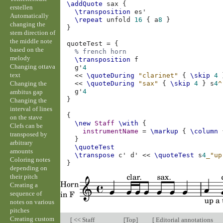
\addQuote
sax
{
erstellen
\transposition
es'
Automatically
\repeat
unfold
16
{
a
8
}
changing the
}
stem direction of
the middle note
quoteTest
=
{
based on the
% french horn
melody
\transposition
f
Changing ottava
g'
4
text
<<
\quoteDuring
"clarinet"
{
\skip
4
Changing the
<<
\quoteDuring
"sax"
{
\skip
4
}
s
4
^
g'
4
ambitus gap
}
Changing the
interval of lines
{
on the stave
\new
Staff
\with
{
Clefs can be
instrumentName
=
\markup
{
\column
transposed by
}
arbitrary
\quoteTest
amounts
\transpose
c'
d'
<<
\quoteTest
s
4
_"up
Coloring notes
}
depending on
their pitch
Creating a
sequence of
notes on various
pitches
Creating custom
[
<< Staff
[
Top
]
[
Editorial annotations