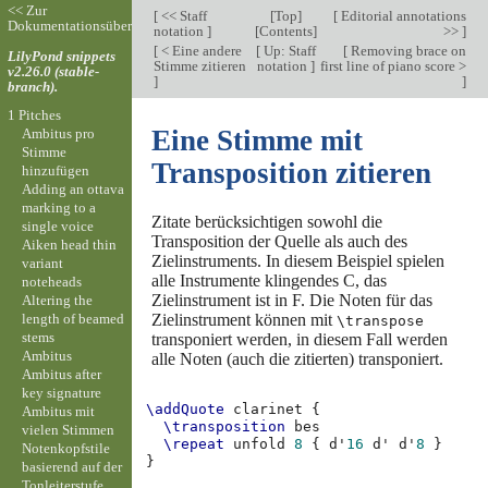
<< Zur
[
<< Staff
[
Top
]
[
Editorial annotations
Dokumentationsübersicht
notation
]
[
Contents
]
>>
]
[
< Eine andere
[
Up: Staff
[
Removing brace on
LilyPond snippets
Stimme zitieren
notation
]
first line of piano score >
v2.26.0 (stable-
]
]
branch).
1 Pitches
Eine Stimme mit
Ambitus pro
Stimme
Transposition zitieren
hinzufügen
Adding an ottava
marking to a
Zitate berücksichtigen sowohl die
single voice
Transposition der Quelle als auch des
Aiken head thin
Zielinstruments. In diesem Beispiel spielen
variant
alle Instrumente klingendes C, das
noteheads
Zielinstrument ist in F. Die Noten für das
Altering the
length of beamed
Zielinstrument können mit
\transpose
stems
transponiert werden, in diesem Fall werden
Ambitus
alle Noten (auch die zitierten) transponiert.
Ambitus after
key signature
\addQuote
clarinet
{
Ambitus mit
\transposition
bes
vielen Stimmen
\repeat
unfold
8
{
d'
16
d'
d'
8
}
Notenkopfstile
}
basierend auf der
Tonleiterstufe