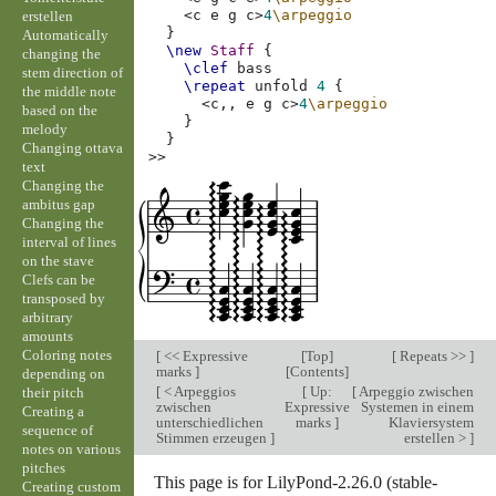
<
c
e
g
c
>
4
\arpeggio
erstellen
}
Automatically
\new
Staff
{
changing the
\clef
bass
stem direction of
\repeat
unfold
4
{
the middle note
<
c,,
e
g
c
>
4
\arpeggio
based on the
}
melody
}
Changing ottava
>>
text
Changing the
ambitus gap
Changing the
interval of lines
on the stave
Clefs can be
transposed by
arbitrary
amounts
Coloring notes
[
<< Expressive
[
Top
]
[
Repeats >>
]
marks
]
[
Contents
]
depending on
[
< Arpeggios
[
Up:
[
Arpeggio zwischen
their pitch
zwischen
Expressive
Systemen in einem
Creating a
unterschiedlichen
marks
]
Klaviersystem
sequence of
Stimmen erzeugen
]
erstellen >
]
notes on various
pitches
This page is for LilyPond-2.26.0 (stable-
Creating custom