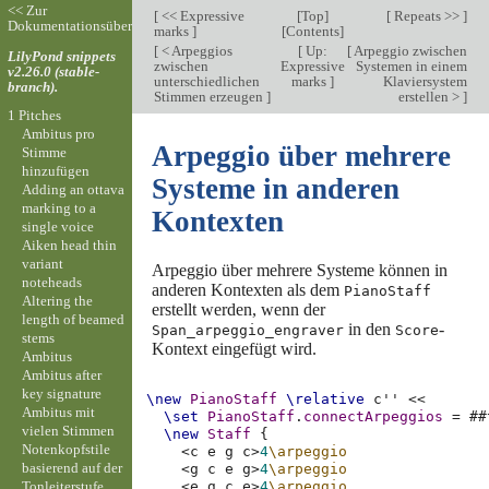
<< Zur
[
<< Expressive
[
Top
]
[
Repeats >>
]
Dokumentationsübersicht
marks
]
[
Contents
]
[
< Arpeggios
[
Up:
[
Arpeggio zwischen
LilyPond snippets
zwischen
Expressive
Systemen in einem
v2.26.0 (stable-
unterschiedlichen
marks
]
Klaviersystem
branch).
Stimmen erzeugen
]
erstellen >
]
1 Pitches
Ambitus pro
Arpeggio über mehrere
Stimme
hinzufügen
Systeme in anderen
Adding an ottava
marking to a
Kontexten
single voice
Aiken head thin
variant
Arpeggio über mehrere Systeme können in
noteheads
anderen Kontexten als dem
PianoStaff
Altering the
erstellt werden, wenn der
length of beamed
in den
-
Span_arpeggio_engraver
Score
stems
Kontext eingefügt wird.
Ambitus
Ambitus after
key signature
\new
PianoStaff
\relative
c''
<<
Ambitus mit
\set
PianoStaff
.
connectArpeggios
=
#
#
vielen Stimmen
\new
Staff
{
Notenkopfstile
<
c
e
g
c
>
4
\arpeggio
basierend auf der
<
g
c
e
g
>
4
\arpeggio
Tonleiterstufe
<
e
g
c
e
>
4
\arpeggio