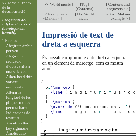
<< Torna a l'índex
[
<< World music
]
[
Top
]
[
Contexts and
de la
[
Contents
]
engravers >>
]
documentació
[
< Exemple de
[
Up: World
[
Turkish Makam
«Makam»
]
music
]
example >
]
Fragments del
LilyPond v2.27.2
(development-
branch).
Impressió de text de
1 Pitches
dreta a esquerra
Afegir un àmbit
per veu
Afegir una
És possible imprimir text de dreta a esquerra
indicació
en un element de marcatge, com es mostra
d’octava alta a
aquí.
una sola veu
Aiken head thin
variant
{
noteheads
b
1
^\markup
{
Alterar la
\line
{
i
n
g
i
r
u
m
i
m
u
s
n
o
c
}
longitud de les
f'
_\markup
{
pliques unides
\override
#
'
(
text-direction
.
-1
)
per una barra
\line
{
i
n
g
i
r
u
m
i
m
u
s
n
o
c
Indicacions de
}
tessitura
}
Ambitus after
key signature
Àmbits amb