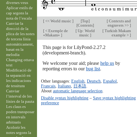
diverses veus
Aplicar estils de
cap segons la
nota de l’escala
[
<< World music
]
[
Top
]
[
Contexts and
Canviar la
[
Contents
]
engravers >>
]
direcció de la
[
< Exemple de
[
Up: World
[
Turkish Makam
plica de les notes
«Makam»
]
music
]
example >
]
de tercera línia
automàticament,
This page is for LilyPond-2.27.2
basat en la
(development-branch).
melodia
Changing ottava
We welcome your aid; please
help us
by
text
reporting errors to our
bug list
.
Modificació de
la separació en
les indicacions
Other languages:
English
,
Deutsch
,
Español
,
de tessitura
Français
,
Italiano
,
日本語
.
About
automatic language selection
.
Canviar
l’interval de les
Disable syntax highlighting
–
Save syntax highlighting
línies de la pauta
preference
Les claus es
poden transposar
en intervals
arbitraris
Acolorir les
notes segons la