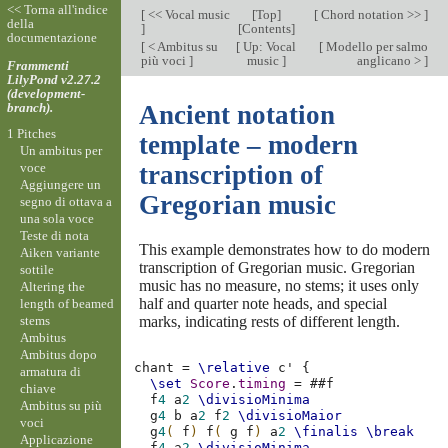
<< Torna all'indice
[
<< Vocal music
[
Top
]
[
Chord notation >>
]
della
]
[
Contents
]
documentazione
[
< Ambitus su
[
Up: Vocal
[
Modello per salmo
più voci
]
music
]
anglicano >
]
Frammenti
LilyPond v2.27.2
(development-
branch).
Ancient notation
1 Pitches
template – modern
Un ambitus per
voce
transcription of
Aggiungere un
Gregorian music
segno di ottava a
una sola voce
Teste di nota
This example demonstrates how to do modern
Aiken variante
transcription of Gregorian music. Gregorian
sottile
music has no measure, no stems; it uses only
Altering the
half and quarter note heads, and special
length of beamed
stems
marks, indicating rests of different length.
Ambitus
Ambitus dopo
chant
=
\relative
c'
{
armatura di
\set
Score
.
timing
=
#
#f
chiave
f
4
a
2
\divisioMinima
Ambitus su più
g
4
b
a
2
f
2
\divisioMaior
voci
g
4
(
f
)
f
(
g
f
)
a
2
\finalis
\break
Applicazione
f
4
a
2
\divisioMinima