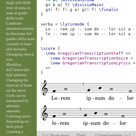
degli stili delle
g
4
b
a
2
f
2
\divisioMaior
teste di nota in
g
4
(
f
)
f
(
g
a
)
g
2
(
f
)
\finalis
base al grado
}
della scala
Cambiare
verba
=
\lyricmode
{
automaticamente
Lo
--
rem
ip
--
sum
do
--
lor
sit
a
-
la direzione del
lo
--
rem
ip
--
sum
do
--
lor
sit
a
-
gambo della nota
}
centrale in base
\score
{
alla melodia
\new
GregorianTranscriptionStaff
<<
Changing ottava
\new
GregorianTranscriptionVoice
=
text
\new
GregorianTranscriptionLyrics
=
Modifica
>>
dell’intervallo
}
dell’ambitus
Changing the
interval of lines
on the stave
Clefs can be
transposed by
arbitrary
amounts
Coloring notes
depending on
their pitch
Creating a
[
<< Vocal music
[
Top
]
[
Chord notation >>
]