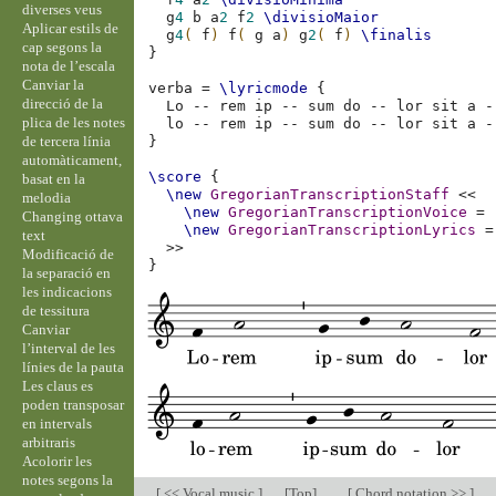
diverses veus
g
4
b
a
2
f
2
\divisioMaior
Aplicar estils de
g
4
(
f
)
f
(
g
a
)
g
2
(
f
)
\finalis
cap segons la
}
nota de l’escala
Canviar la
verba
=
\lyricmode
{
direcció de la
Lo
--
rem
ip
--
sum
do
--
lor
sit
a
-
plica de les notes
lo
--
rem
ip
--
sum
do
--
lor
sit
a
-
de tercera línia
}
automàticament,
\score
{
basat en la
\new
GregorianTranscriptionStaff
<<
melodia
\new
GregorianTranscriptionVoice
=
Changing ottava
\new
GregorianTranscriptionLyrics
=
text
>>
Modificació de
}
la separació en
les indicacions
de tessitura
Canviar
l’interval de les
línies de la pauta
Les claus es
poden transposar
en intervals
arbitraris
Acolorir les
notes segons la
[
<< Vocal music
]
[
Top
]
[
Chord notation >>
]